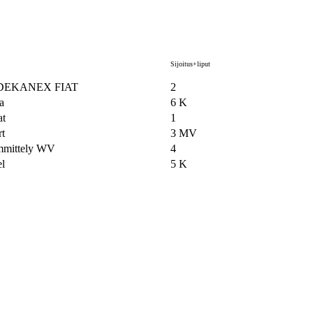
Sijoitus+liput
DEKANEX FIAT
2
a
6 K
at
1
rt
3 MV
mittely WV
4
l
5 K