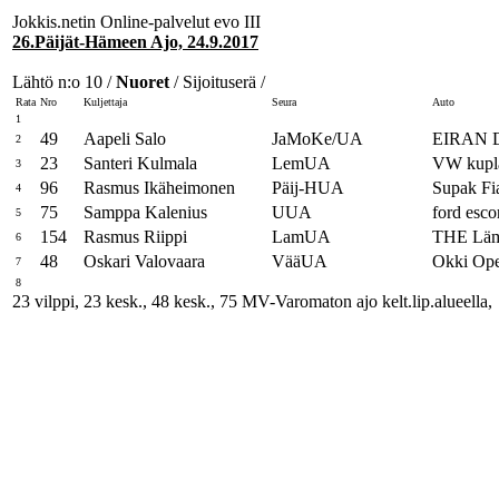
Jokkis.netin Online-palvelut evo III
26.Päijät-Hämeen Ajo, 24.9.2017
Lähtö n:o 10 /
Nuoret
/ Sijoituserä /
Rata
Nro
Kuljettaja
Seura
Auto
1
49
Aapeli Salo
JaMoKe/UA
EIRAN 
2
23
Santeri Kulmala
LemUA
VW kupl
3
96
Rasmus Ikäheimonen
Päij-HUA
Supak Fi
4
75
Samppa Kalenius
UUA
ford esco
5
154
Rasmus Riippi
LamUA
THE Läm
6
48
Oskari Valovaara
VääUA
Okki Ope
7
8
23 vilppi, 23 kesk., 48 kesk., 75 MV-Varomaton ajo kelt.lip.alueella,