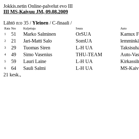
Jokkis.netin Online-palvelut evo III
III MS-Kaivuu JM, 09.08.2009
Lähtö n:o 35 /
Yleinen
/ C-finaali /
Rata
Nro
Kuljettaja
Seura
Auto
51
Marko Salminen
OrSUA
Kamux Fi
1
21
Jari-Matti Salo
SomUA
lemmink
2
29
Tuomas Siren
L-H UA
Taksisuh
3
49
Simo Vasenius
THU-TEAM
Auto-Va
4
59
Lauri Laine
L-H UA
Kirkassi
5
64
Sauli Salmi
L-H UA
MS-Kaivu
6
21 kesk.,