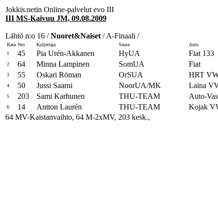
Jokkis.netin Online-palvelut evo III
III MS-Kaivuu JM, 09.08.2009
Lähtö n:o 16 /
Nuoret&Naiset
/ A-Finaali /
Rata
Nro
Kuljettaja
Seura
Auto
45
Pia Urén-Akkanen
HyUA
Fiat 133
1
64
Minna Lampinen
SomUA
Fiat
2
55
Oskari Röman
OrSUA
HRT V
3
50
Jussi Saarni
NoorUA/MK
Laina V
4
203
Sami Karhunen
THU-TEAM
Auto-Vas
5
14
Antton Laurén
THU-TEAM
Kojak 
6
64 MV-Kaistanvaihto, 64 M-2xMV, 203 kesk.,