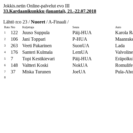
Jokkis.netin Online-palvelut evo III
33.Kardaanikunkku (lauantai), 21.-22.07.2018
Lähtö n:o 23 /
Nuoret
/ A-Finaali /
Rata
Nro
Kuljettaja
Seura
Auto
122
Juuso Suppula
Päij-HUA
Karola R
1
106
Jani Toppari
P-HUA
Maanrake
2
263
Veeti Pakarinen
SuonUA
Lada
3
176
Santeri Kulmala
LemUA
Valvolin
4
7
Topi Kestikievari
Päij-HUA
Eräpolku
5
148
Valtteri Koski
NokUA
Romulife
6
37
Miska Turunen
JoeUA
Pula-Aho
7
8