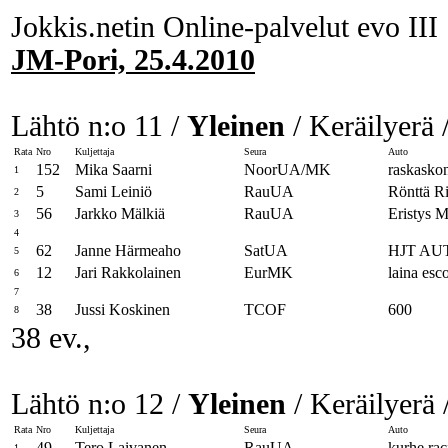
Jokkis.netin Online-palvelut evo III
JM-Pori, 25.4.2010
Lähtö n:o 11 /
Yleinen
/ Keräilyerä 
Rata
Nro
Kuljettaja
Seura
Auto
152
Mika Saarni
NoorUA/MK
raskaskon
1
5
Sami Leiniö
RauUA
Rönttä Ri
2
56
Jarkko Mälkiä
RauUA
Eristys M
3
4
62
Janne Härmeaho
SatUA
HJT AU
5
12
Jari Rakkolainen
EurMK
laina esco
6
7
38
Jussi Koskinen
TCOF
600
8
38 ev.,
Lähtö n:o 12 /
Yleinen
/ Keräilyerä 
Rata
Nro
Kuljettaja
Seura
Auto
49
Tero Laivanen
RauUA
kurhe ra
1