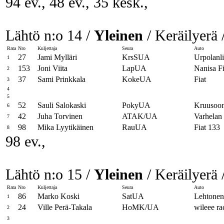
94 ev., 48 ev., 35 kesk.,
Lähtö n:o 14 /
Yleinen
/ Keräilyerä 
Rata
Nro
Kuljettaja
Seura
Auto
27
Jami Mylläri
KrsSUA
Urpolanli
1
153
Joni Viita
LapUA
Nanisa Fi
2
37
Sami Prinkkala
KokeUA
Fiat
3
4
5
52
Sauli Salokaski
PokyUA
Kruusoom
6
42
Juha Torvinen
ATAK/UA
Varhelan
7
98
Mika Lyytikäinen
RauUA
Fiat 133
8
98 ev.,
Lähtö n:o 15 /
Yleinen
/ Keräilyerä 
Rata
Nro
Kuljettaja
Seura
Auto
86
Marko Koski
SatUA
Lehtonen
1
24
Ville Perä-Takala
HoMK/UA
wileee rac
2
3