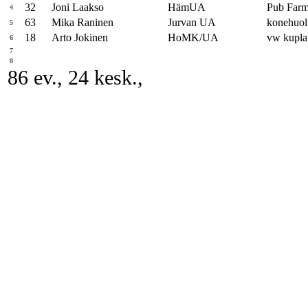
32
Joni Laakso
HämUA
Pub Farm
4
63
Mika Raninen
Jurvan UA
konehuolt
5
18
Arto Jokinen
HoMK/UA
vw kupla
6
7
8
86 ev., 24 kesk.,