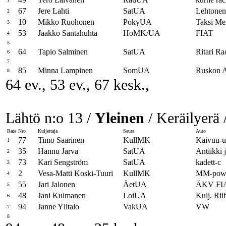
67
Jere Lahti
SatUA
Lehtone
2
10
Mikko Ruohonen
PokyUA
Taksi Me
3
53
Jaakko Santahuhta
HoMK/UA
FIAT
4
5
64
Tapio Salminen
SatUA
Ritari R
6
7
85
Minna Lampinen
SomUA
Ruskon 
8
64 ev., 53 ev., 67 kesk.,
Lähtö n:o 13 /
Yleinen
/ Keräilyerä 
Rata
Nro
Kuljettaja
Seura
Auto
77
Timo Saarinen
KullMK
Kaivuu-u
1
35
Hannu Jarva
SatUA
Antiikki 
2
73
Kari Sengström
SatUA
kadett-c
3
2
Vesa-Matti Koski-Tuuri
KullMK
MM-powe
4
55
Jari Jalonen
ÄetUA
ÄKV FI
5
48
Jani Kulmanen
LoiUA
Kulj. Rii
6
94
Janne Ylitalo
VakUA
VW
7
8