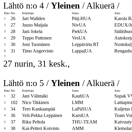
Lähtö n:o 4 /
Yleinen
/ Alkuerä /
Rata
Nro
Kuljettaja
Seura
Auto
26
Jari Wallden
Päij-HUA
Karola 
1
27
Juuso Maijala
NivUA
EDUX/Ju
2
28
Jani Jokela
PiekUA
Säiliöhuo
3
29
Teppo Puttonen
VesUA
Autokorj
4
30
Joni Tuominen
Leppävirta RT
Nostokul
5
31
Timo Angervisto
LappajUA
Rengashu
6
7
27 nurin, 31 kesk.,
Lähtö n:o 5 /
Yleinen
/ Alkuerä /
Rata
Nro
Kuljettaja
Seura
Auto
32
Jani Välimäki
KauhUA
Supak 
1
102
Nico Tikkinen
LMM
Lattiapin
2
34
Tero Kankaanpää
LuPäSUA
Kuljetus
3
36
Veli-Pekka Leppänen
KarstUA
Team Vo
4
37
Riku Peltola
THU-TEAM
Kaivuut
5
38
Kai-Petteri Koivisto
AMM
Klemolan
6