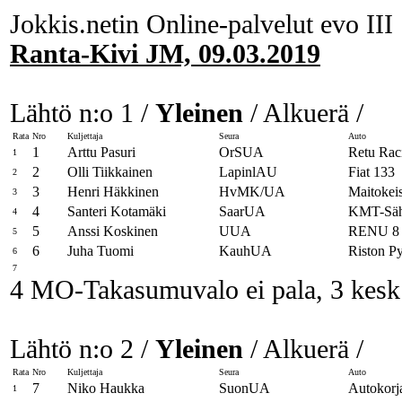
Jokkis.netin Online-palvelut evo III
Ranta-Kivi JM, 09.03.2019
Lähtö n:o 1 /
Yleinen
/ Alkuerä /
Rata
Nro
Kuljettaja
Seura
Auto
1
Arttu Pasuri
OrSUA
Retu Ra
1
2
Olli Tiikkainen
LapinlAU
Fiat 133
2
3
Henri Häkkinen
HvMK/UA
Maitokeis
3
4
Santeri Kotamäki
SaarUA
KMT-Säh
4
5
Anssi Koskinen
UUA
RENU 8
5
6
Juha Tuomi
KauhUA
Riston P
6
7
4 MO-Takasumuvalo ei pala, 3 kesk
Lähtö n:o 2 /
Yleinen
/ Alkuerä /
Rata
Nro
Kuljettaja
Seura
Auto
7
Niko Haukka
SuonUA
Autokorj
1