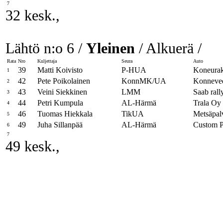
7
32 kesk.,
Lähtö n:o 6 /
Yleinen
/ Alkuerä /
Rata
Nro
Kuljettaja
Seura
Auto
39
Matti Koivisto
P-HUA
Koneurak
1
42
Pete Poikolainen
KonnMK/UA
Konneved
2
43
Veini Siekkinen
LMM
Saab rall
3
44
Petri Kumpula
AL-Härmä
Trala Oy 
4
46
Tuomas Hiekkala
TikUA
Metsäpal
5
49
Juha Sillanpää
AL-Härmä
Custom 
6
7
49 kesk.,