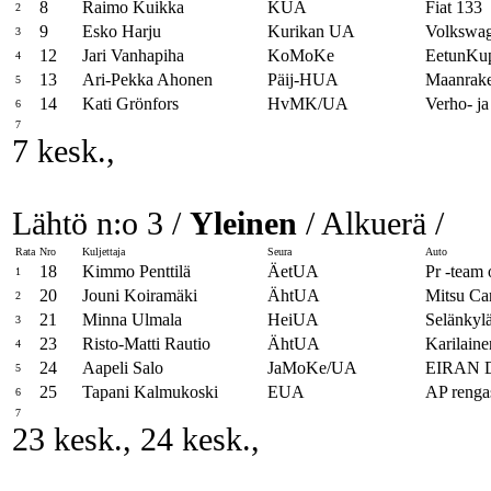
8
Raimo Kuikka
KUA
Fiat 133
2
9
Esko Harju
Kurikan UA
Volkswa
3
12
Jari Vanhapiha
KoMoKe
EetunKu
4
13
Ari-Pekka Ahonen
Päij-HUA
Maanrake
5
14
Kati Grönfors
HvMK/UA
Verho- ja
6
7
7 kesk.,
Lähtö n:o 3 /
Yleinen
/ Alkuerä /
Rata
Nro
Kuljettaja
Seura
Auto
18
Kimmo Penttilä
ÄetUA
Pr -team 
1
20
Jouni Koiramäki
ÄhtUA
Mitsu Ca
2
21
Minna Ulmala
HeiUA
Selänkylä
3
23
Risto-Matti Rautio
ÄhtUA
Karilaine
4
24
Aapeli Salo
JaMoKe/UA
EIRAN 
5
25
Tapani Kalmukoski
EUA
AP rengas
6
7
23 kesk., 24 kesk.,