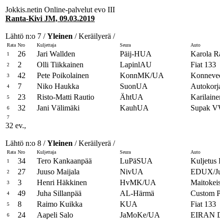
Jokkis.netin Online-palvelut evo III
Ranta-Kivi JM, 09.03.2019
Lähtö n:o 7 /
Yleinen
/ Keräilyerä /
Rata
Nro
Kuljettaja
Seura
Auto
26
Jari Wallden
Päij-HUA
Karola 
1
2
Olli Tiikkainen
LapinlAU
Fiat 133
2
42
Pete Poikolainen
KonnMK/UA
Konneved
3
7
Niko Haukka
SuonUA
Autokorj
4
23
Risto-Matti Rautio
ÄhtUA
Karilaine
5
32
Jani Välimäki
KauhUA
Supak 
6
7
32 ev.,
Lähtö n:o 8 /
Yleinen
/ Keräilyerä /
Rata
Nro
Kuljettaja
Seura
Auto
34
Tero Kankaanpää
LuPäSUA
Kuljetus
1
27
Juuso Maijala
NivUA
EDUX/Ju
2
3
Henri Häkkinen
HvMK/UA
Maitokeis
3
49
Juha Sillanpää
AL-Härmä
Custom 
4
8
Raimo Kuikka
KUA
Fiat 133
5
24
Aapeli Salo
JaMoKe/UA
EIRAN 
6