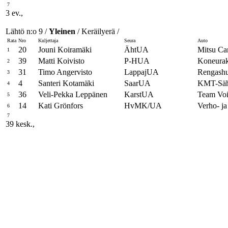
7
3 ev.,
Lähtö n:o 9 /
Yleinen
/ Keräilyerä /
Rata
Nro
Kuljettaja
Seura
Auto
20
Jouni Koiramäki
ÄhtUA
Mitsu Ca
1
39
Matti Koivisto
P-HUA
Koneurak
2
31
Timo Angervisto
LappajUA
Rengashu
3
4
Santeri Kotamäki
SaarUA
KMT-Säh
4
36
Veli-Pekka Leppänen
KarstUA
Team Vo
5
14
Kati Grönfors
HvMK/UA
Verho- ja
6
7
39 kesk.,