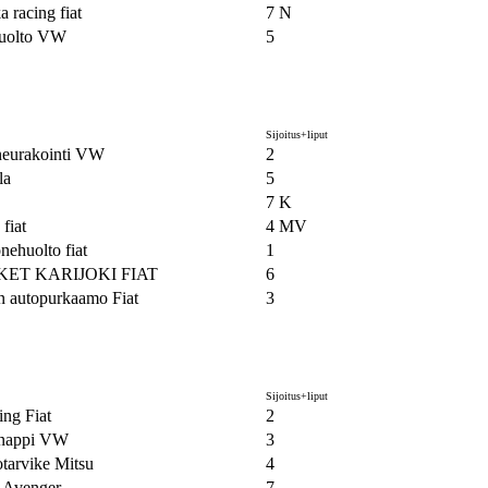
a racing fiat
7 N
uolto VW
5
Sijoitus+liput
eurakointi VW
2
la
5
7 K
fiat
4 MV
ehuolto fiat
1
ET KARIJOKI FIAT
6
n autopurkaamo Fiat
3
Sijoitus+liput
ing Fiat
2
inappi VW
3
arvike Mitsu
4
 Avenger
7