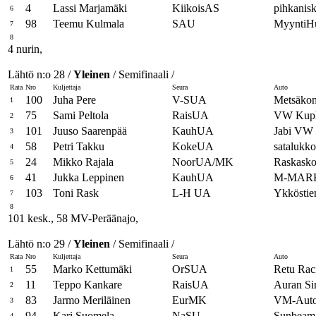
4
Lassi Marjamäki
KiikoisAS
pihkanisk
6
98
Teemu Kulmala
SAU
MyyntiH
7
8
4 nurin,
Lähtö n:o 28 /
Yleinen
/ Semifinaali /
Rata
Nro
Kuljettaja
Seura
Auto
100
Juha Pere
V-SUA
Metsäkon
1
75
Sami Peltola
RaisUA
VW Kup
2
101
Juuso Saarenpää
KauhUA
Jabi VW
3
58
Petri Takku
KokeUA
satalukko 
4
24
Mikko Rajala
NoorUA/MK
Raskaskon
5
41
Jukka Leppinen
KauhUA
M-MARK
6
103
Toni Rask
L-H UA
Ykköstie
7
8
101 kesk., 58 MV-Peräänajo,
Lähtö n:o 29 /
Yleinen
/ Semifinaali /
Rata
Nro
Kuljettaja
Seura
Auto
55
Marko Kettumäki
OrSUA
Retu Rac
1
11
Teppo Kankare
RaisUA
Auran S
2
83
Jarmo Meriläinen
EurMK
VM-Autot
3
94
Kari Suomela
NaSU
Sunbeam
4