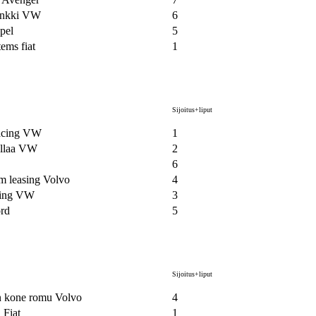
nkki VW
6
pel
5
ems fiat
1
Sijoitus+liput
acing VW
1
ullaa VW
2
6
 leasing Volvo
4
ing VW
3
ord
5
Sijoitus+liput
n kone romu Volvo
4
 Fiat
1