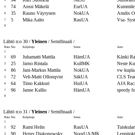
74
Anssi Mäkelä
EurUA
Kummile
5
35
Rauno Väyrynen
NokUA
Amdix O
6
5
Mika Aalto
RauUA
Vsa- Syst
7
8
Lähtö n:o 30 /
Yleinen
/ Semifinaali /
Rata
Nro
Kuljettaja
Seura
Auto
1
69
Juhamatti Mattila
HämUA
Känki R
2
25
Jarno Rintala
KullMK
Neste K
3
86
Jani-Markus Mattila
NokUA
vw kupla
4
72
Veli-Matti Ollonqvist
SäkUA
CLS Team
5
64
Timo Kakkuri
HuiUA
AJA Rac
6
96
Janne Kallio
HämUA
speedy f
7
8
Lähtö n:o 31 /
Yleinen
/ Semifinaali /
Rata
Nro
Kuljettaja
Seura
Auto
1
92
Rami Helin
RauUA
Tuiskula
2
90
Henry Djakonowsky
NoorUA/MK
Leppijoki
3