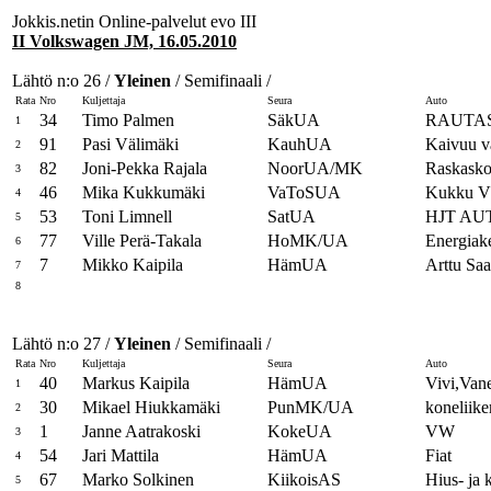
Jokkis.netin Online-palvelut evo III
II Volkswagen JM, 16.05.2010
Lähtö n:o 26 /
Yleinen
/ Semifinaali /
Rata
Nro
Kuljettaja
Seura
Auto
34
Timo Palmen
SäkUA
RAUTAS
1
91
Pasi Välimäki
KauhUA
Kaivuu 
2
82
Joni-Pekka Rajala
NoorUA/MK
Raskasko
3
46
Mika Kukkumäki
VaToSUA
Kukku 
4
53
Toni Limnell
SatUA
HJT AU
5
77
Ville Perä-Takala
HoMK/UA
Energiak
6
7
Mikko Kaipila
HämUA
Arttu Sa
7
8
Lähtö n:o 27 /
Yleinen
/ Semifinaali /
Rata
Nro
Kuljettaja
Seura
Auto
40
Markus Kaipila
HämUA
Vivi,Van
1
30
Mikael Hiukkamäki
PunMK/UA
koneliik
2
1
Janne Aatrakoski
KokeUA
VW
3
54
Jari Mattila
HämUA
Fiat
4
67
Marko Solkinen
KiikoisAS
Hius- ja k
5