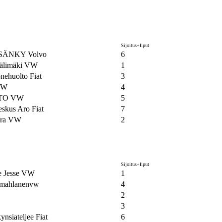
Sijoitus+liput
ÄNKY Volvo
6
välimäki VW
1
nehuolto Fiat
3
VW
4
TO VW
5
eskus Aro Fiat
7
ara VW
2
Sijoitus+liput
e Jesse VW
1
emahlanenvw
4
2
3
ynsiateljee Fiat
6