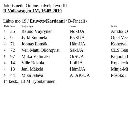
Jokkis.netin Online-palvelut evo III
II Volkswagen JM, 16.05.2010
Lähtö n:o 19 /
Etuveto/Kardaani
/ B-Finaali /
Rata
Nro
Kuljettaja
Seura
Auto
35
Rauno Väyrynen
NokUA
Amdix O
1
9
Jyrki Suomela
KySUA
Opel Vec
2
71
Joonas Ilomäki
HämUA
Konetyö V
3
72
Veli-Matti Ollonqvist
SäkUA
CLS Team
4
97
Miika Välimäki
OrSUA
Kojootti
5
14
Ville Rekola
LoiUA
Ropatech
6
13
Jani Mäkelä
HämUA
Minja-Mi
7
44
Mika Jalava
ATAK/UA
Pösökö?
8
14 kesk., 13 M-Työntäminen,