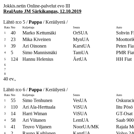
Jokkis.netin Online-palvelut evo III
RealAuto JM Särkikangas, 12.10.2019
Lähtö n:o 5 /
Pappa
/ Keräilyerä /
Rata
Nro
Kuljettaja
Seura
Auto
40
Marko Kettumäki
OrSUA
Sohvin Fi
1
23
Mika Kiveinen
MynUA
Moottor
2
39
Ari Oinonen
KarstUA
Peten Fia
3
5
Simo Mannismäki
TamUA
PMR Fia
4
124
Hannu Helenius
ÄetUA
HH Fiat
5
6
7
8
40 ev.,
Lähtö n:o 6 /
Pappa
/ Keräilyerä /
Rata
Nro
Kuljettaja
Seura
Auto
55
Simo Tenhunen
VesUA
Oskuraci
1
110
Ari Ala-Herttuala
ViSUA
Iitu Pösö
2
14
Harri Wiman
ViSUA
GT-Osa
3
58
Ari Viitanen
LemUA
Saab 900
4
41
Teuvo Viljanen
NoorUA/MK
Rajala Mo
5
2
Rauno Kaihlanen
KarstUA
Volvo 24
6