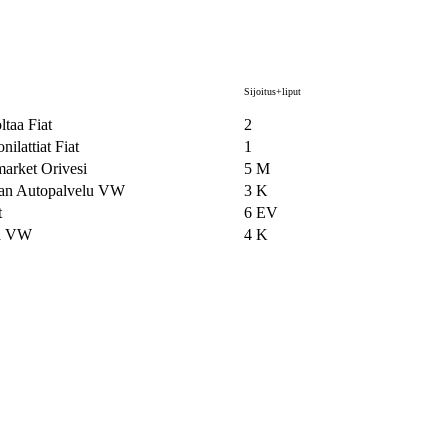
Sijoitus+liput
taa Fiat
2
ilattiat Fiat
1
arket Orivesi
5 M
lan Autopalvelu VW
3 K
t
6 EV
a VW
4 K