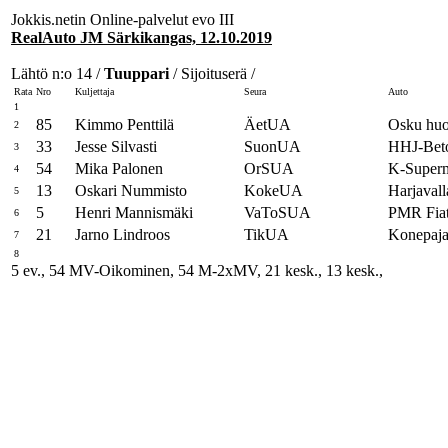
Jokkis.netin Online-palvelut evo III
RealAuto JM Särkikangas, 12.10.2019
Lähtö n:o 14 /
Tuuppari
/ Sijoituserä /
Rata
Nro
Kuljettaja
Seura
Auto
1
85
Kimmo Penttilä
ÄetUA
Osku huol
2
33
Jesse Silvasti
SuonUA
HHJ-Beton
3
54
Mika Palonen
OrSUA
K-Superm
4
13
Oskari Nummisto
KokeUA
Harjaval
5
5
Henri Mannismäki
VaToSUA
PMR Fia
6
21
Jarno Lindroos
TikUA
Konepaj
7
8
5 ev., 54 MV-Oikominen, 54 M-2xMV, 21 kesk., 13 kesk.,