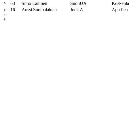
63
Simo Laitinen
SuonUA
Koskenla
5
16
Anssi Suomalainen
JoeUA
Apu Peso
6
7
8