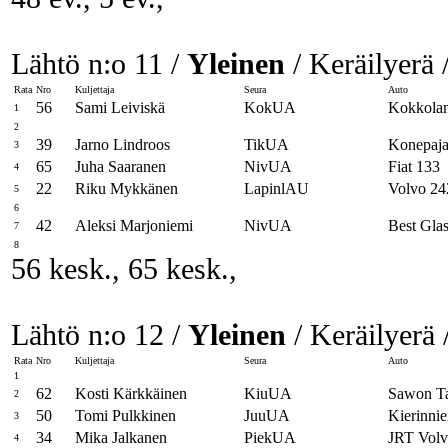
Lähtö n:o 11 /
Yleinen
/ Keräilyerä 
Rata
Nro
Kuljettaja
Seura
Auto
56
Sami Leiviskä
KokUA
Kokkolan
1
2
39
Jarno Lindroos
TikUA
Konepaj
3
65
Juha Saaranen
NivUA
Fiat 133
4
22
Riku Mykkänen
LapinlAU
Volvo 24
5
6
42
Aleksi Marjoniemi
NivUA
Best Glas
7
8
56 kesk., 65 kesk.,
Lähtö n:o 12 /
Yleinen
/ Keräilyerä 
Rata
Nro
Kuljettaja
Seura
Auto
1
62
Kosti Kärkkäinen
KiuUA
Sawon T
2
50
Tomi Pulkkinen
JuuUA
Kierinn
3
34
Mika Jalkanen
PiekUA
JRT Vol
4