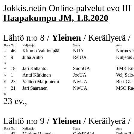
Jokkis.netin Online-palvelut evo III
Haapakumpu JM, 1.8.2020
Lähtö n:o 8 /
Yleinen
/ Keräilyerä /
Rata
Nro
Kuljettaja
Seura
Auto
46
Kimmo Vainionpää
NUA
Nurmes R
1
9
Juha Autio
ReiUA
Kuljetus 
2
3
18
Jari Kallanto
SuonUA
TMK Ener
4
1
Antti Kärkinen
JoeUA
Velj Salo
5
23
Valtteri Marjoniemi
NivUA
Best Gl
6
21
Jari Saaranen
NivUA
MSO Rac
7
8
23 ev.,
Lähtö n:o 9 /
Yleinen
/ Keräilyerä /
Rata
Nro
Kuljettaja
Seura
Auto
43
Markus Haapala
OuMK/UA
Puhto Ra
1