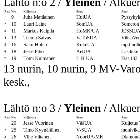
Lähtö n:o 2 /
Yleinen
/ Alkuer
Rata
Nro
Kuljettaja
Seura
Auto
9
Juha Matilainen
HuiUA
Pyssykyl
1
10
Lauri Laine
SomUA
Someron 
2
11
Markus Kaipila
HoMK/UA
JESSEJ
3
13
Teemu Salvas
VaToSUA
ViltsuVe
4
16
Saku Huhta
KokeUA
mp-huolt
5
18
Jesse Piho
ÄetUA
Lasiliike
6
19
Tomi Kulmanen
L-H UA
Fiat 133
7
13 nurin, 10 nurin, 9 MV-Varom
kesk.,
Lähtö n:o 3 /
Yleinen
/ Alkuer
Rata
Nro
Kuljettaja
Seura
Auto
20
Jesse Vuorinen
VääUA
Kuljetu
1
25
Timo Kyynäräinen
V-SUA
monivik
2
26
Ville Viitanen
NoorUA/MK
Diamond 
3