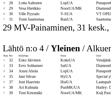
28
Lotta Aaltonen
LopUA
Punaport
4
29
Vesa Hietikko
NoorUA/MK
Diamond
5
30
Ville Pyysalo
V-SUA
VT OPE
6
31
Tomi Saartomaa
RauUA
Saartoma
7
29 MV-Painaminen, 31 kesk.,
Lähtö n:o 4 /
Yleinen
/ Alkuer
Rata
Nro
Kuljettaja
Seura
Auto
32
Esko Järvinen
KokeUA
Venäjänk
1
33
Eero Solitanner
SatUA
Diamond
2
34
Anssi Ahola
LopUA
Punaport
3
35
Jani Silvan
HyUA
Special 
4
37
Joni Haavisto
HuiUA
Laatupal
5
38
Ari Kulmala
PunMK/UA
Harley- 
6
39
Toni Ketomäki
NoorUA/MK
Kulj Pasi
7