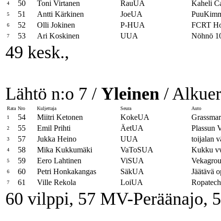
50
Toni Virtanen
RauUA
Kaheli C
4
51
Antti Kärkinen
JoeUA
PuuKimmo
5
52
Olli Jokinen
P-HUA
FCRT H
6
53
Ari Koskinen
UUA
Nöhnö 1
7
49 kesk.,
Lähtö n:o 7 /
Yleinen
/ Alkuer
Rata
Nro
Kuljettaja
Seura
Auto
54
Miitri Ketonen
KokeUA
Grassma
1
55
Emil Prihti
ÄetUA
Plassun
2
57
Jukka Heino
UUA
toijalan 
3
58
Mika Kukkumäki
VaToSUA
Kukku v
4
59
Eero Lahtinen
ViSUA
Vekagrou
5
60
Petri Honkakangas
SäkUA
Jäätävä o
6
61
Ville Rekola
LoiUA
Ropatech
7
60 vilppi, 57 MV-Peräänajo, 5