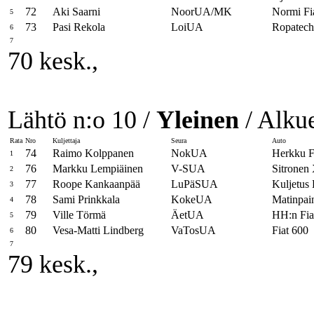
72
Aki Saarni
NoorUA/MK
Normi Fi
5
73
Pasi Rekola
LoiUA
Ropatech
6
7
70 kesk.,
Lähtö n:o 10 /
Yleinen
/ Alkue
Rata
Nro
Kuljettaja
Seura
Auto
74
Raimo Kolppanen
NokUA
Herkku F
1
76
Markku Lempiäinen
V-SUA
Sitrone
2
77
Roope Kankaanpää
LuPäSUA
Kuljetus
3
78
Sami Prinkkala
KokeUA
Matinpa
4
79
Ville Törmä
ÄetUA
HH:n Fia
5
80
Vesa-Matti Lindberg
VaTosUA
Fiat 600
6
7
79 kesk.,