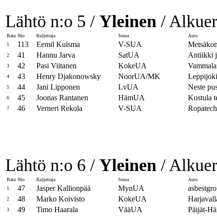
Lähtö n:o 5 /
Yleinen
/ Alkuer
Rata
Nro
Kuljettaja
Seura
Auto
113
Eemil Kuisma
V-SUA
Metsäkon
1
41
Hannu Jarva
SatUA
Antiikki 
2
42
Pasi Viitanen
KokeUA
Vammalan
3
43
Henry Djakonowsky
NoorUA/MK
Leppijok
4
44
Jani Lipponen
LvUA
Neste pu
5
45
Joonas Rantanen
HämUA
Kostula
6
46
Verneri Rekola
V-SUA
Ropatech
7
Lähtö n:o 6 /
Yleinen
/ Alkuer
Rata
Nro
Kuljettaja
Seura
Auto
47
Jasper Kallionpää
MynUA
asbestgr
1
48
Marko Koivisto
KokeUA
Harjavall
2
49
Timo Haarala
VääUA
Päijät-H
3