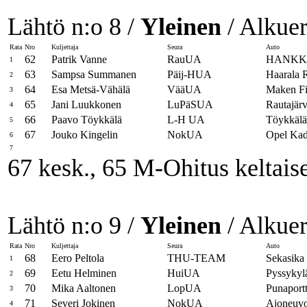
Lähtö n:o 8 /
Yleinen
/ Alkuer
Rata
Nro
Kuljettaja
Seura
Auto
62
Patrik Vanne
RauUA
HANKK
1
63
Sampsa Summanen
Päij-HUA
Haarala 
2
64
Esa Metsä-Vähälä
VääUA
Maken Fi
3
65
Jani Luukkonen
LuPäSUA
Rautajär
4
66
Paavo Töykkälä
L-H UA
Töykkälä
5
67
Jouko Kingelin
NokUA
Opel Kad
6
7
67 kesk., 65 M-Ohitus keltaise
Lähtö n:o 9 /
Yleinen
/ Alkuer
Rata
Nro
Kuljettaja
Seura
Auto
68
Eero Peltola
THU-TEAM
Sekasika 
1
69
Eetu Helminen
HuiUA
Pyssykyl
2
70
Mika Aaltonen
LopUA
Punaport
3
71
Severi Jokinen
NokUA
Ajoneuvop
4