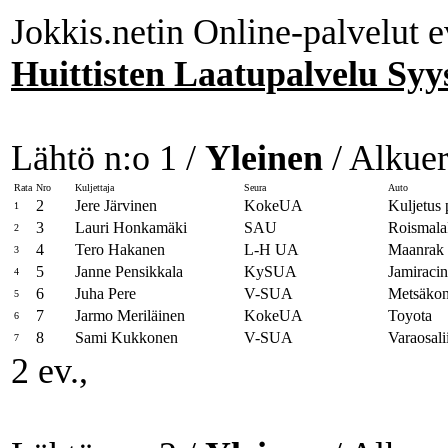
Jokkis.netin Online-palvelut e
Huittisten Laatupalvelu Syy
Lähtö n:o 1 /
Yleinen
/ Alkuer
Rata
Nro
Kuljettaja
Seura
Auto
2
Jere Järvinen
KokeUA
Kuljetus 
1
3
Lauri Honkamäki
SAU
Roismala
2
4
Tero Hakanen
L-H UA
Maanrak 
3
5
Janne Pensikkala
KySUA
Jamiracin
4
6
Juha Pere
V-SUA
Metsäkon
5
7
Jarmo Meriläinen
KokeUA
Toyota
6
8
Sami Kukkonen
V-SUA
Varaosali
7
2 ev.,