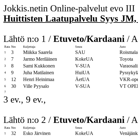
Jokkis.netin Online-palvelut evo III
Huittisten Laatupalvelu Syys JM,
Lähtö n:o 1 /
Etuveto/Kardaani
/ A
Rata
Nro
Kuljettaja
Seura
Auto
3
Miikka Saarela
SAU
Roismala
1
7
Jarmo Meriläinen
KokeUA
Toyota
2
8
Sami Kukkonen
V-SUA
Varaosali
3
9
Juha Matilainen
HuiUA
Pyssykyl
4
12
Henri Heinimaa
ÄetUA
VKR-ope
5
30
Ville Pyysalo
V-SUA
VT OPE
6
7
3 ev., 9 ev.,
Lähtö n:o 2 /
Etuveto/Kardaani
/ A
Rata
Nro
Kuljettaja
Seura
Auto
32
Esko Järvinen
KokeUA
Venäjänk
1