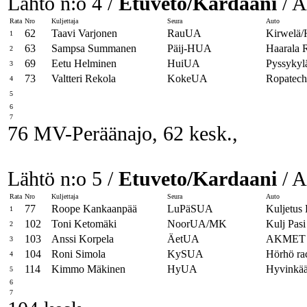
Lähtö n:o 4 /
Etuveto/Kardaani
/ A
Rata
Nro
Kuljettaja
Seura
Auto
62
Taavi Varjonen
RauUA
Kirwelä/H
1
63
Sampsa Summanen
Päij-HUA
Haarala 
2
69
Eetu Helminen
HuiUA
Pyssykyl
3
73
Valtteri Rekola
KokeUA
Ropatech
4
5
6
7
76 MV-Peräänajo, 62 kesk.,
Lähtö n:o 5 /
Etuveto/Kardaani
/ A
Rata
Nro
Kuljettaja
Seura
Auto
77
Roope Kankaanpää
LuPäSUA
Kuljetus
1
102
Toni Ketomäki
NoorUA/MK
Kulj Pas
2
103
Anssi Korpela
ÄetUA
AKMET 
3
104
Roni Simola
KySUA
Hörhö rac
4
114
Kimmo Mäkinen
HyUA
Hyvinkää
5
6
7