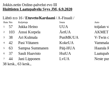
Jokkis.netin Online-palvelut evo III
Huittisten Laatupalvelu Syys JM, 6.9.2020
Lähtö n:o 16 /
Etuveto/Kardaani
/ A-Finaali /
Rata
Nro
Kuljettaja
Seura
Auto
57
Jukka Heino
UUA
toijalan 
1
103
Anssi Korpela
ÄetUA
AKMET 
2
38
Ari Kulmala
PunMK/UA
V-Twin c
3
42
Pasi Viitanen
KokeUA
Vammalan
4
63
Sampsa Summanen
Päij-HUA
Haarala 
5
37
Sauli Haavisto
HuiUA
Laatupal
6
44
Jani Lipponen
LvUA
Neste pu
7
38 kesk., 63 kesk.,