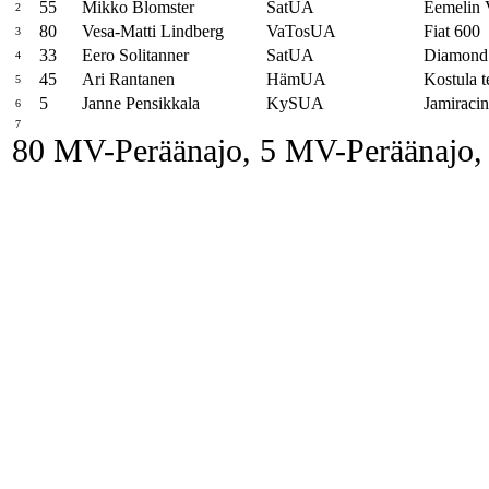
55
Mikko Blomster
SatUA
Eemelin 
2
80
Vesa-Matti Lindberg
VaTosUA
Fiat 600
3
33
Eero Solitanner
SatUA
Diamond
4
45
Ari Rantanen
HämUA
Kostula
5
5
Janne Pensikkala
KySUA
Jamiracin
6
7
80 MV-Peräänajo, 5 MV-Peräänajo, 