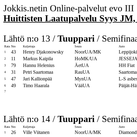
Jokkis.netin Online-palvelut evo III
Huittisten Laatupalvelu Syys JM,
Lähtö n:o 13 /
Tuuppari
/ Semifinaa
Rata
Nro
Kuljettaja
Seura
Auto
43
Henry Djakonowsky
NoorUA/MK
Leppijok
1
11
Markus Kaipila
HoMK/UA
JESSEJ
2
79
Hannu Helenius
ÄetUA
HH Fiat
3
31
Petri Saartomaa
RauUA
Saartoma
4
47
Jari Kallionpää
MynUA
L-S asbe
5
49
Timo Haarala
VääUA
Päijät-H
6
7
Lähtö n:o 14 /
Tuuppari
/ Semifinaa
Rata
Nro
Kuljettaja
Seura
Auto
26
Ville Viitanen
NoorUA/MK
Diamond 
1