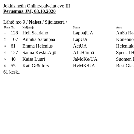
Jokkis.netin Online-palvelut evo III
Perusmaa JM, 03.10.2020
Lähtö n:o 9 /
Naiset
/ Sijoituserä /
Rata
Nro
Kuljettaja
Seura
Auto
128
Heli Saariaho
LappajUA
AnSa Rac
1
107
Annika Saranpää
LapUA
Konehuol
2
61
Emma Helenius
ÄetUA
Heleniuk
3
127
Sanna Keski-Äijö
AL-Härmä
Special 
4
40
Kaisa Luuri
JaMoKe/UA
Suomen M
5
55
Kati Grönfors
HvMK/UA
Best Gla
6
61 kesk.,