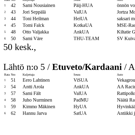
42
Sami Nousiainen
Päij-HUA
önnön vo
1
43
Jori Seppälä
ValUA
Jortza Mo
2
44
Toni Heilman
HeiUA
saksari 
3
45
Tomi Falck
KotkaUA
MSE-Ra
4
48
Otto Valjakka
AnkUA
Kiltatie 
5
50
Sami Väre
THU-TEAM
SV Kuiv
6
50 kesk.,
Lähtö n:o 5 /
Etuveto/Kardaani
/ A
Rata
Nro
Kuljettaja
Seura
Auto
51
Eero Lahtinen
ViSUA
Vekagrou
1
54
Antti Arola
AnkUA
AA Raci
2
57
Sami Fält
ValUA
Rattipol
3
58
Juho Nurminen
PadMU
Näätä Ra
4
59
Kimmo Mäkinen
HyUA
Hyvinkä
5
62
Hannu Jarva
SatUA
Antiikki 
6