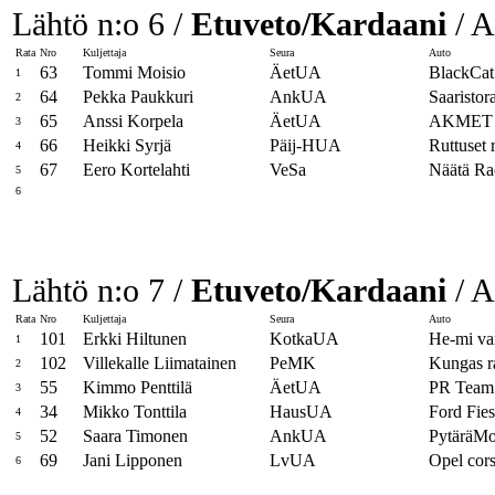
Lähtö n:o 6 /
Etuveto/Kardaani
/ A
Rata
Nro
Kuljettaja
Seura
Auto
63
Tommi Moisio
ÄetUA
BlackCat
1
64
Pekka Paukkuri
AnkUA
Saaristo
2
65
Anssi Korpela
ÄetUA
AKMET 
3
66
Heikki Syrjä
Päij-HUA
Ruttuset 
4
67
Eero Kortelahti
VeSa
Näätä Ra
5
6
Lähtö n:o 7 /
Etuveto/Kardaani
/ A
Rata
Nro
Kuljettaja
Seura
Auto
101
Erkki Hiltunen
KotkaUA
He-mi var
1
102
Villekalle Liimatainen
PeMK
Kungas r
2
55
Kimmo Penttilä
ÄetUA
PR Team 
3
34
Mikko Tonttila
HausUA
Ford Fies
4
52
Saara Timonen
AnkUA
PytäräMo
5
69
Jani Lipponen
LvUA
Opel cor
6