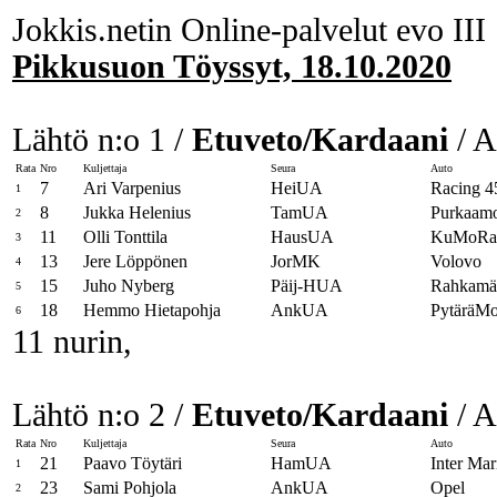
Jokkis.netin Online-palvelut evo III
Pikkusuon Töyssyt, 18.10.2020
Lähtö n:o 1 /
Etuveto/Kardaani
/ A
Rata
Nro
Kuljettaja
Seura
Auto
7
Ari Varpenius
HeiUA
Racing 4
1
8
Jukka Helenius
TamUA
Purkaamo
2
11
Olli Tonttila
HausUA
KuMoRa
3
13
Jere Löppönen
JorMK
Volovo
4
15
Juho Nyberg
Päij-HUA
Rahkamäk
5
18
Hemmo Hietapohja
AnkUA
PytäräMo
6
11 nurin,
Lähtö n:o 2 /
Etuveto/Kardaani
/ A
Rata
Nro
Kuljettaja
Seura
Auto
21
Paavo Töytäri
HamUA
Inter Mar
1
23
Sami Pohjola
AnkUA
Opel
2