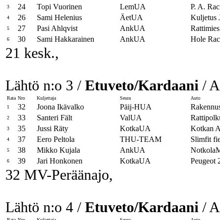
24
Topi Vuorinen
LemUA
P. A. Rac
3
26
Sami Helenius
ÄetUA
Kuljetus 
4
27
Pasi Ahlqvist
AnkUA
Rattimie
5
30
Sami Hakkarainen
AnkUA
Hole Rac
6
21 kesk.,
Lähtö n:o 3 /
Etuveto/Kardaani
/ A
Rata
Nro
Kuljettaja
Seura
Auto
32
Joona Ikävalko
Päij-HUA
Rakennus
1
33
Santeri Fält
ValUA
Rattipol
2
35
Jussi Räty
KotkaUA
Kotkan A
3
37
Eero Peltola
THU-TEAM
Slimfit fi
4
38
Mikko Kujala
AnkUA
NotkolaM
5
39
Jari Honkonen
KotkaUA
Peugeot 
6
32 MV-Peräänajo,
Lähtö n:o 4 /
Etuveto/Kardaani
/ A
Rata
Nro
Kuljettaja
Seura
Auto