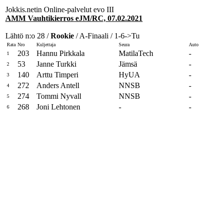
Jokkis.netin Online-palvelut evo III
AMM Vauhtikierros eJM/RC, 07.02.2021
Lähtö n:o 28 /
Rookie
/ A-Finaali / 1-6->Tu
Rata
Nro
Kuljettaja
Seura
Auto
203
Hannu Pirkkala
MatilaTech
-
1
53
Janne Turkki
Jämsä
-
2
140
Arttu Timperi
HyUA
-
3
272
Anders Antell
NNSB
-
4
274
Tommi Nyvall
NNSB
-
5
268
Joni Lehtonen
-
-
6