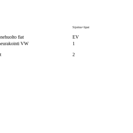
Sijoitus+liput
ehuolto fiat
EV
eurakointi VW
1
t
2