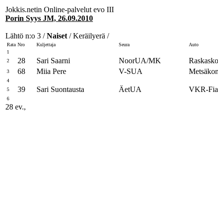
Jokkis.netin Online-palvelut evo III
Porin Syys JM, 26.09.2010
Lähtö n:o 3 /
Naiset
/ Keräilyerä /
Rata
Nro
Kuljettaja
Seura
Auto
1
28
Sari Saarni
NoorUA/MK
Raskaskon
2
68
Miia Pere
V-SUA
Metsäkon
3
4
39
Sari Suontausta
ÄetUA
VKR-Fia
5
6
28 ev.,