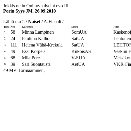
Jokkis.netin Online-palvelut evo III
Porin Syys JM, 26.09.2010
Lähtö n:o 5 /
Naiset
/ A-Finaali /
Rata
Nro
Kuljettaja
Seura
Auto
58
Minna Lampinen
SomUA
Kaskeno
1
24
Pauliina Kallio
SatUA
Lehtonen
2
111
Helena Vähä-Krekula
SatUA
LEHTO
3
49
Essi Korpela
KiikoisAS
Veskun F
4
68
Miia Pere
V-SUA
Metsäkon
5
39
Sari Suontausta
ÄetUA
VKR-Fia
6
49 MV-Törmääminen,