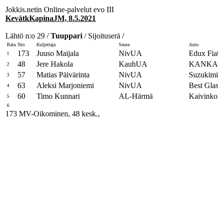
Jokkis.netin Online-palvelut evo III
KevätkKapinaJM, 8.5.2021
Lähtö n:o 29 /
Tuuppari
/ Sijoituserä /
Rata
Nro
Kuljettaja
Seura
Auto
173
Juuso Maijala
NivUA
Edux Fia
1
48
Jere Hakola
KauhUA
KANKAR
2
57
Matias Päivärinta
NivUA
Suzukimi
3
63
Aleksi Marjoniemi
NivUA
Best Glas
4
60
Timo Kunnari
AL-Härmä
Kaivinko
5
6
173 MV-Oikominen, 48 kesk.,