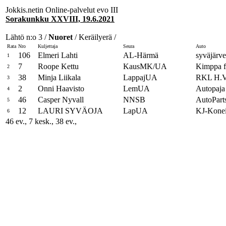
Jokkis.netin Online-palvelut evo III
Sorakunkku XXVIII, 19.6.2021
Lähtö n:o 3 /
Nuoret
/ Keräilyerä /
Rata
Nro
Kuljettaja
Seura
Auto
106
Elmeri Lahti
AL-Härmä
syväjärve
1
7
Roope Kettu
KausMK/UA
Kimppa f
2
38
Minja Liikala
LappajUA
RKL H.Va
3
2
Onni Haavisto
LemUA
Autopaja 
4
46
Casper Nyvall
NNSB
AutoParts
5
12
LAURI SYVÄOJA
LapUA
KJ-Konei
6
46 ev., 7 kesk., 38 ev.,