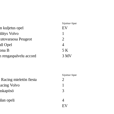
Sijoitus+liput
n kuljetus opel
EV
litys Volvo
1
utovaraosa Peugeot
2
all Opel
4
ona B
5 K
 rengaspalvelu accord
3 MV
Sijoitus+liput
 Racing mieletön fiesta
2
Racing Volvo
1
uskapösö
3
ilan opeli
4
EV