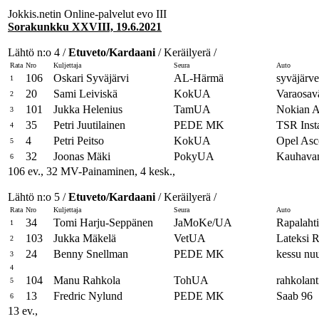
Jokkis.netin Online-palvelut evo III
Sorakunkku XXVIII, 19.6.2021
Lähtö n:o 4 /
Etuveto/Kardaani
/ Keräilyerä /
Rata
Nro
Kuljettaja
Seura
Auto
106
Oskari Syväjärvi
AL-Härmä
syväjärve
1
20
Sami Leiviskä
KokUA
Varaosavä
2
101
Jukka Helenius
TamUA
Nokian A
3
35
Petri Juutilainen
PEDE MK
TSR Inst
4
4
Petri Peitso
KokUA
Opel Asc
5
32
Joonas Mäki
PokyUA
Kauhavan
6
106 ev., 32 MV-Painaminen, 4 kesk.,
Lähtö n:o 5 /
Etuveto/Kardaani
/ Keräilyerä /
Rata
Nro
Kuljettaja
Seura
Auto
34
Tomi Harju-Seppänen
JaMoKe/UA
Rapalahti
1
103
Jukka Mäkelä
VetUA
Lateksi 
2
24
Benny Snellman
PEDE MK
kessu nu
3
4
104
Manu Rahkola
TohUA
rahkolant
5
13
Fredric Nylund
PEDE MK
Saab 96
6
13 ev.,