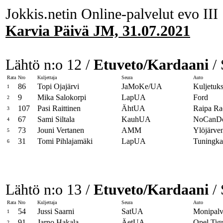
Jokkis.netin Online-palvelut evo III
Karvia Päivä JM, 31.07.2021
Lähtö n:o 12 /
Etuveto/Kardaani
/ 
Rata
Nro
Kuljettaja
Seura
Auto
86
Topi Ojajärvi
JaMoKe/UA
Kuljetuk
1
9
Mika Salokorpi
LapUA
Ford
2
107
Pasi Raittinen
ÄhtUA
Raipa Ra
3
67
Sami Siltala
KauhUA
NoCanDo
4
73
Jouni Vertanen
AMM
Ylöjärve
5
31
Tomi Pihlajamäki
LapUA
Tuningka
6
Lähtö n:o 13 /
Etuveto/Kardaani
/ 
Rata
Nro
Kuljettaja
Seura
Auto
54
Jussi Saarni
SatUA
Monipalve
1
91
Jarno Hakala
ÄetUA
Opel Tig
2