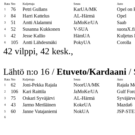
Rata
Nro
Kuljettaja
Seura
Auto
76
Petri Gullans
KarUA/MK
Opel on
1
84
Harri Kattelus
AL-Härmä
Opel
2
51
Antti Alalammi
JaMoKe/UA
Saab
3
52
Susanna Kukkonen
V-SUA
suoraX.fi
4
42
Jesse Kallio
HämUA
Kuljetus
5
105
Antti Lähdesmäki
PokyUA
Corolla
6
42 vilppi, 42 kesk.,
Lähtö n:o 16 /
Etuveto/Kardaani
/ 
Rata
Nro
Kuljettaja
Seura
Auto
62
Joni-Pekka Rajala
NoorUA/MK
Rajala M
1
106
Kari Raittila
JaMoKe/UA
Gulf For
2
75
Oskari Syväjärvi
AL-Härmä
Syväjärv
3
43
Jarmo Meriläinen
KokeUA
Mazda6
4
60
Janne Vatajaniemi
NokUA
JSP-ST
5
6