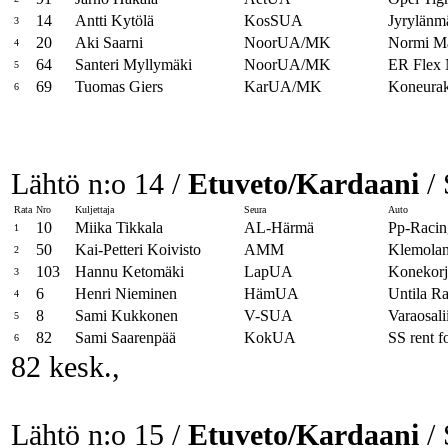
14
Antti Kytölä
KosSUA
Jyrylänm
3
20
Aki Saarni
NoorUA/MK
Normi M
4
64
Santeri Myllymäki
NoorUA/MK
ER Flex 
5
69
Tuomas Giers
KarUA/MK
Koneurak
6
Lähtö n:o 14 /
Etuveto/Kardaani
/ 
Rata
Nro
Kuljettaja
Seura
Auto
10
Miika Tikkala
AL-Härmä
Pp-Racin
1
50
Kai-Petteri Koivisto
AMM
Klemolan
2
103
Hannu Ketomäki
LapUA
Konekorj
3
6
Henri Nieminen
HämUA
Untila R
4
8
Sami Kukkonen
V-SUA
Varaosal
5
82
Sami Saarenpää
KokUA
SS rent f
6
82 kesk.,
Lähtö n:o 15 /
Etuveto/Kardaani
/ 