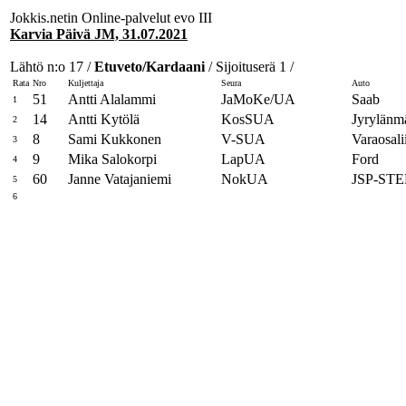
Jokkis.netin Online-palvelut evo III
Karvia Päivä JM, 31.07.2021
Lähtö n:o 17 /
Etuveto/Kardaani
/ Sijoituserä 1 /
Rata
Nro
Kuljettaja
Seura
Auto
51
Antti Alalammi
JaMoKe/UA
Saab
1
14
Antti Kytölä
KosSUA
Jyrylänm
2
8
Sami Kukkonen
V-SUA
Varaosal
3
9
Mika Salokorpi
LapUA
Ford
4
60
Janne Vatajaniemi
NokUA
JSP-ST
5
6