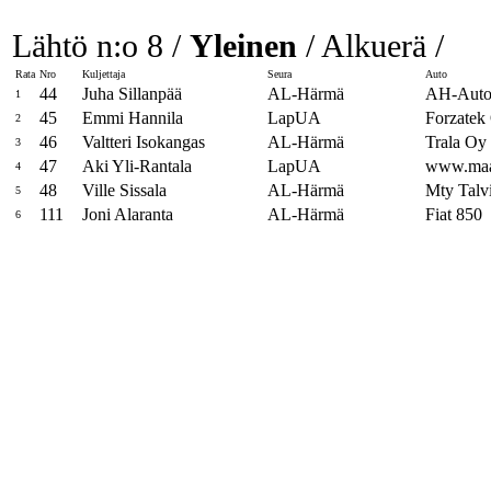
Lähtö n:o 8 /
Yleinen
/ Alkuerä /
Rata
Nro
Kuljettaja
Seura
Auto
44
Juha Sillanpää
AL-Härmä
AH-Auto
1
45
Emmi Hannila
LapUA
Forzatek
2
46
Valtteri Isokangas
AL-Härmä
Trala O
3
47
Aki Yli-Rantala
LapUA
www.maan
4
48
Ville Sissala
AL-Härmä
Mty Talv
5
111
Joni Alaranta
AL-Härmä
Fiat 850
6