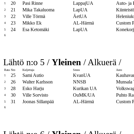
20
Pasi Rinne
LappajUA
Auto- ja
1
21
Mika Takaluoma
LapUA
Kiinteist
2
22
Ville Törmä
ÄetUA
Heleniuk
3
23
Mikko Ek
AL-Härmä
Custom 
4
24
Esa Ketomäki
LapUA
Konekorj
5
6
Lähtö n:o 5 /
Yleinen
/ Alkuerä /
Rata
Nro
Kuljettaja
Seura
Auto
25
Sami Autio
KvanUA
Kauhavan
1
26
Walter Karlsson
NNSB
Munsala 
2
28
Esko Harju
Kurikan UA
Volkswa
3
30
Ville Sorvisto
OuMK/UA
Puhto Ra
4
31
Joonas Sillanpää
AL-Härmä
Custom Pa
5
6