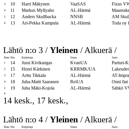
10
Harri Mäkynen
VaaSAS
Fixus V
3
11
Markus Myllyaho
AL-Härmä
Maanrake
4
12
Anders Skullbacka
NNSB
AM Skul
5
13
Ari-Pekka Kumpula
AL-Härmä
Trala oy f
6
Lähtö n:o 3 /
Yleinen
/ Alkuerä /
Rata
Nro
Kuljettaja
Seura
Auto
14
Jussi Kivikangas
KvanUA
Parturi-
1
15
Henri Kärkinen
KRRMK/UA
Lakeuden
2
17
Arttu Tikkala
AL-Härmä
AT-Impor
3
18
Juha-Matti Saaranen
ReiUA
Onni fiat
4
19
Juha Mäki-Kojola
AL-Härmä
Sähkö 
5
6
14 kesk., 17 kesk.,
Lähtö n:o 4 /
Yleinen
/ Alkuerä /
Rata
Nro
Kuljettaja
Seura
Auto