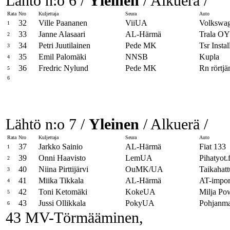
Lähtö n:o 6 /
Yleinen
/ Alkuerä /
Rata
Nro
Kuljettaja
Seura
Auto
32
Ville Paananen
ViiUA
Volkswa
1
33
Janne Alasaari
AL-Härmä
Trala OY
2
34
Petri Juutilainen
Pede MK
Tsr Insta
3
35
Emil Palomäki
NNSB
Kupla
4
36
Fredric Nylund
Pede MK
Rn rörtjä
5
6
Lähtö n:o 7 /
Yleinen
/ Alkuerä /
Rata
Nro
Kuljettaja
Seura
Auto
37
Jarkko Sainio
AL-Härmä
Fiat 133
1
39
Onni Haavisto
LemUA
Pihatyot.f
2
40
Niina Pirttijärvi
OuMK/UA
Taikahatt
3
41
Miika Tikkala
AL-Härmä
AT-impo
4
42
Toni Ketomäki
KokeUA
Milja Pow
5
43
Jussi Ollikkala
PokyUA
Pohjanma
6
43 MV-Törmääminen,