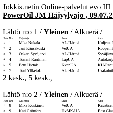
Jokkis.netin Online-palvelut evo III
PowerOil JM Häjyylyajo , 09.07.
Lähtö n:o 1 /
Yleinen
/ Alkuerä /
Rata
Nro
Kuljettaja
Seura
Auto
1
Mika Nukala
AL-Härmä
Kuljetus 
1
2
Jani Känsäkoski
VetUA
Roopen F
2
3
Oskari Syväjärvi
AL-Härmä
Syväjärv
3
4
Tommi Rantanen
LapUA
Autokor
4
5
Eetu Hietala
KvanUA
KH-Rac
5
7
Toni Yliketola
AL-Härmä
Urakoint
6
2 kesk., 5 kesk.,
Lähtö n:o 2 /
Yleinen
/ Alkuerä /
Rata
Nro
Kuljettaja
Seura
Auto
8
Mika Koskinen
VetUA
Kaustisen
1
9
Kati Grönfors
HvMK/UA
Best Gla
2