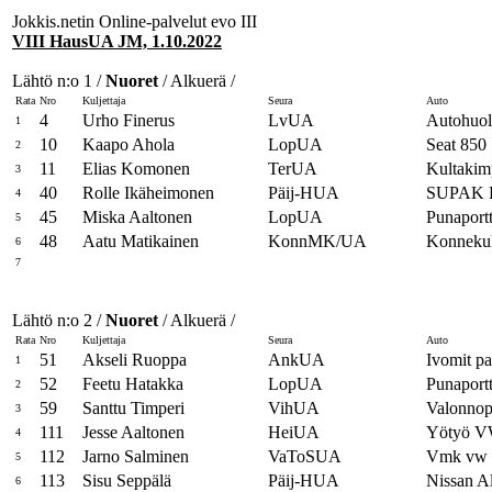
Jokkis.netin Online-palvelut evo III
VIII HausUA JM, 1.10.2022
Lähtö n:o 1 /
Nuoret
/ Alkuerä /
Rata
Nro
Kuljettaja
Seura
Auto
4
Urho Finerus
LvUA
Autohuol
1
10
Kaapo Ahola
LopUA
Seat 850
2
11
Elias Komonen
TerUA
Kultakim
3
40
Rolle Ikäheimonen
Päij-HUA
SUPAK 
4
45
Miska Aaltonen
LopUA
Punaport
5
48
Aatu Matikainen
KonnMK/UA
Konnekulj
6
7
Lähtö n:o 2 /
Nuoret
/ Alkuerä /
Rata
Nro
Kuljettaja
Seura
Auto
51
Akseli Ruoppa
AnkUA
Ivomit p
1
52
Feetu Hatakka
LopUA
Punaportt
2
59
Santtu Timperi
VihUA
Valonnop
3
111
Jesse Aaltonen
HeiUA
Yötyö 
4
112
Jarno Salminen
VaToSUA
Vmk vw
5
113
Sisu Seppälä
Päij-HUA
Nissan A
6