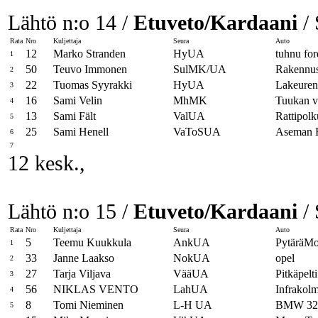
Lähtö n:o 14 /
Etuveto/Kardaani
/ 
Rata
Nro
Kuljettaja
Seura
Auto
12
Marko Stranden
HyUA
tuhnu for
1
50
Teuvo Immonen
SulMK/UA
Rakennus
2
22
Tuomas Syyrakki
HyUA
Lakeuren
3
16
Sami Velin
MhMK
Tuukan v
4
13
Sami Fält
ValUA
Rattipol
5
25
Sami Henell
VaToSUA
Aseman 
6
7
12 kesk.,
Lähtö n:o 15 /
Etuveto/Kardaani
/ 
Rata
Nro
Kuljettaja
Seura
Auto
5
Teemu Kuukkula
AnkUA
PytäräMo
1
33
Janne Laakso
NokUA
opel
2
27
Tarja Viljava
VääUA
Pitkäpelti
3
56
NIKLAS VENTO
LahUA
Infrakol
4
8
Tomi Nieminen
L-H UA
BMW 32
5