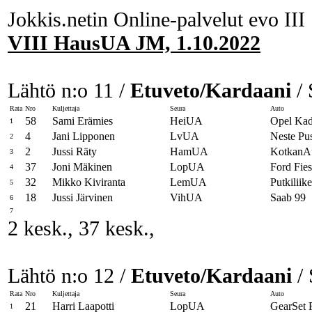
Jokkis.netin Online-palvelut evo III
VIII HausUA JM, 1.10.2022
Lähtö n:o 11 /
Etuveto/Kardaani
/ 
Rata
Nro
Kuljettaja
Seura
Auto
58
Sami Erämies
HeiUA
Opel Kad
1
4
Jani Lipponen
LvUA
Neste Pu
2
2
Jussi Räty
HamUA
KotkanAu
3
37
Joni Mäkinen
LopUA
Ford Fies
4
32
Mikko Kiviranta
LemUA
Putkilii
5
18
Jussi Järvinen
VihUA
Saab 99
6
7
2 kesk., 37 kesk.,
Lähtö n:o 12 /
Etuveto/Kardaani
/ 
Rata
Nro
Kuljettaja
Seura
Auto
21
Harri Laapotti
LopUA
GearSet 
1