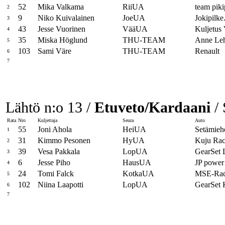
52
Mika Valkama
RiiUA
team pikip
2
9
Niko Kuivalainen
JoeUA
Jokipilke
3
43
Jesse Vuorinen
VääUA
Kuljetu
4
35
Miska Höglund
THU-TEAM
Anne Leh
5
103
Sami Väre
THU-TEAM
Renault
6
7
Lähtö n:o 13 /
Etuveto/Kardaani
/ 
Rata
Nro
Kuljettaja
Seura
Auto
55
Joni Ahola
HeiUA
Setämiehe
1
31
Kimmo Pesonen
HyUA
Kuju Ra
2
39
Vesa Pakkala
LopUA
GearSet 
3
6
Jesse Piho
HausUA
JP power
4
24
Tomi Falck
KotkaUA
MSE-Ra
5
102
Niina Laapotti
LopUA
GearSet
6
7