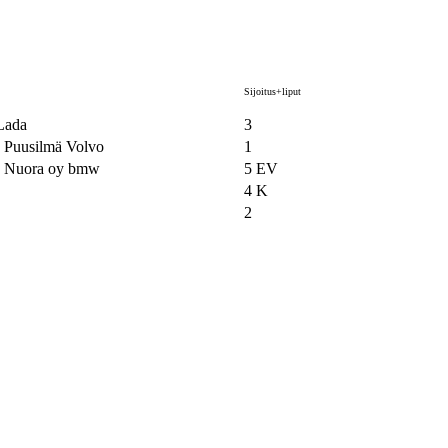
Sijoitus+liput
Lada
3
 Puusilmä Volvo
1
ke Nuora oy bmw
5 EV
4 K
2