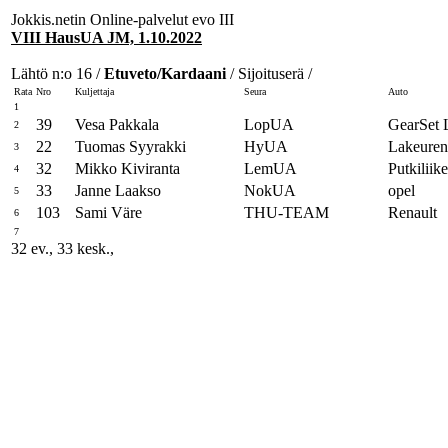
Jokkis.netin Online-palvelut evo III
VIII HausUA JM, 1.10.2022
Lähtö n:o 16 /
Etuveto/Kardaani
/ Sijoituserä /
Rata
Nro
Kuljettaja
Seura
Auto
1
39
Vesa Pakkala
LopUA
GearSet 
2
22
Tuomas Syyrakki
HyUA
Lakeuren
3
32
Mikko Kiviranta
LemUA
Putkilii
4
33
Janne Laakso
NokUA
opel
5
103
Sami Väre
THU-TEAM
Renault
6
7
32 ev., 33 kesk.,