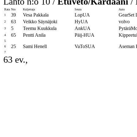
Lähtö n:o 10 /
Etuveto/Kardaani
/ 
Rata
Nro
Kuljettaja
Seura
Auto
39
Vesa Pakkala
LopUA
GearSet 
1
63
Veikko Säynäjoki
HyUA
volvo
2
5
Teemu Kuukkula
AnkUA
PytäräMo
3
65
Pentti Anila
Päij-HUA
Kippeetu
4
5
25
Sami Henell
VaToSUA
Aseman 
6
7
63 ev.,