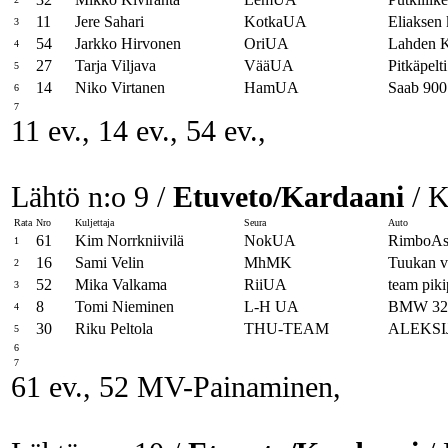
11
Jere Sahari
KotkaUA
Eliaksen 
3
54
Jarkko Hirvonen
OriUA
Lahden K
4
27
Tarja Viljava
VääUA
Pitkäpelti
5
14
Niko Virtanen
HamUA
Saab 900
6
7
11 ev., 14 ev., 54 ev.,
Lähtö n:o 9 /
Etuveto/Kardaani
/ K
Rata
Nro
Kuljettaja
Seura
Auto
61
Kim Norrkniivilä
NokUA
RimboAs
1
16
Sami Velin
MhMK
Tuukan v
2
52
Mika Valkama
RiiUA
team pikip
3
8
Tomi Nieminen
L-H UA
BMW 32
4
30
Riku Peltola
THU-TEAM
ALEKSI
5
6
7
61 ev., 52 MV-Painaminen,