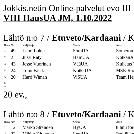
Jokkis.netin Online-palvelut evo III
VIII HausUA JM, 1.10.2022
Lähtö n:o 7 /
Etuveto/Kardaani
/ K
Rata
Nro
Kuljettaja
Seura
Auto
49
Lauri Laine
SomUA
Someron 
1
2
Jussi Räty
HamUA
KotkanAu
2
43
Jesse Vuorinen
VääUA
Kuljetu
3
24
Tomi Falck
KotkaUA
MSE-Ra
4
20
Harri Wiman
ViSUA
Team He
5
6
7
20 ev.,
Lähtö n:o 8 /
Etuveto/Kardaani
/ K
Rata
Nro
Kuljettaja
Seura
Auto
12
Marko Stranden
HyUA
tuhnu for
1
32
Mikko Kiviranta
LemUA
Putkilii
2