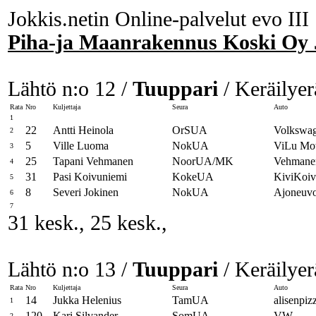
Jokkis.netin Online-palvelut evo III
Piha-ja Maanrakennus Koski Oy 
Lähtö n:o 12 /
Tuuppari
/ Keräilyer
Rata
Nro
Kuljettaja
Seura
Auto
1
22
Antti Heinola
OrSUA
Volkswa
2
5
Ville Luoma
NokUA
ViLu Mot
3
25
Tapani Vehmanen
NoorUA/MK
Vehmanen
4
31
Pasi Koivuniemi
KokeUA
KiviKoi
5
8
Severi Jokinen
NokUA
Ajoneuvop
6
7
31 kesk., 25 kesk.,
Lähtö n:o 13 /
Tuuppari
/ Keräilyer
Rata
Nro
Kuljettaja
Seura
Auto
14
Jukka Helenius
TamUA
alisenpiz
1
120
Kari Silvander
SomUA
VW
2