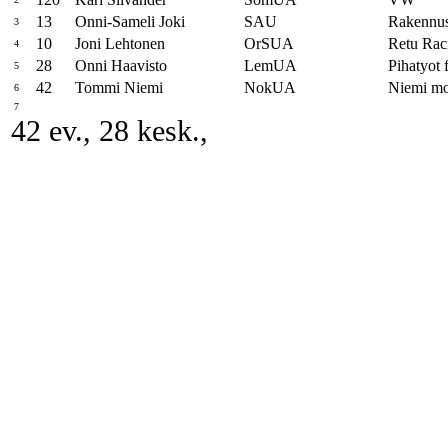
13
Onni-Sameli Joki
SAU
Rakennu
3
10
Joni Lehtonen
OrSUA
Retu Ra
4
28
Onni Haavisto
LemUA
Pihatyot f
5
42
Tommi Niemi
NokUA
Niemi mot
6
7
42 ev., 28 kesk.,