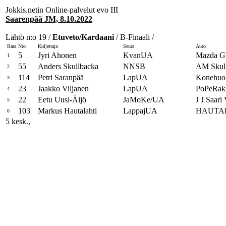
Jokkis.netin Online-palvelut evo III
Saarenpää JM, 8.10.2022
Lähtö n:o 19 /
Etuveto/Kardaani
/ B-Finaali /
Rata
Nro
Kuljettaja
Seura
Auto
5
Jyri Ahonen
KvanUA
Mazda G
1
55
Anders Skullbacka
NNSB
AM Skul
2
114
Petri Saranpää
LapUA
Konehuol
3
23
Jaakko Viljanen
LapUA
PoPeRak 
4
22
Eetu Uusi-Äijö
JaMoKe/UA
J J Saari
5
103
Markus Hautalahti
LappajUA
HAUTALA
6
5 kesk.,