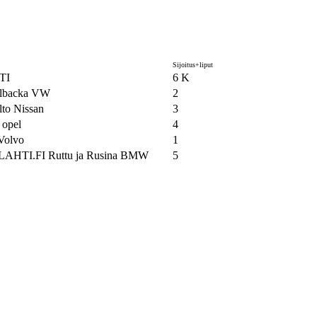
Sijoitus+liput
TI
6 K
lbacka VW
2
to Nissan
3
opel
4
 Volvo
1
HTI.FI Ruttu ja Rusina BMW
5