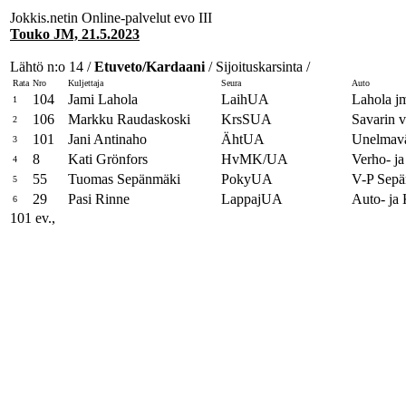
Jokkis.netin Online-palvelut evo III
Touko JM, 21.5.2023
Lähtö n:o 14 /
Etuveto/Kardaani
/ Sijoituskarsinta /
Rata
Nro
Kuljettaja
Seura
Auto
104
Jami Lahola
LaihUA
Lahola jm
1
106
Markku Raudaskoski
KrsSUA
Savarin v
2
101
Jani Antinaho
ÄhtUA
Unelmavä
3
8
Kati Grönfors
HvMK/UA
Verho- ja
4
55
Tuomas Sepänmäki
PokyUA
V-P Sepä
5
29
Pasi Rinne
LappajUA
Auto- ja
6
101 ev.,