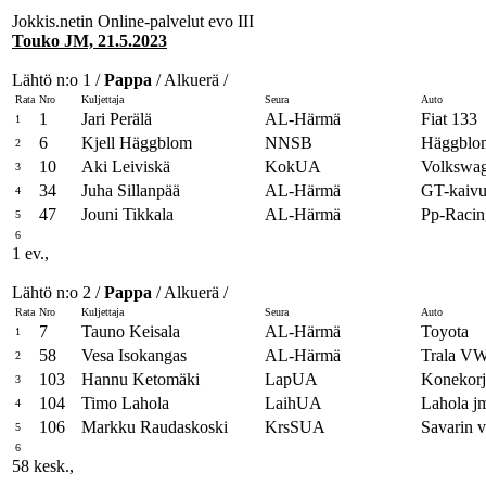
Jokkis.netin Online-palvelut evo III
Touko JM, 21.5.2023
Lähtö n:o 1 /
Pappa
/ Alkuerä /
Rata
Nro
Kuljettaja
Seura
Auto
1
Jari Perälä
AL-Härmä
Fiat 133
1
6
Kjell Häggblom
NNSB
Häggblom
2
10
Aki Leiviskä
KokUA
Volkswa
3
34
Juha Sillanpää
AL-Härmä
GT-kaiv
4
47
Jouni Tikkala
AL-Härmä
Pp-Racin
5
6
1 ev.,
Lähtö n:o 2 /
Pappa
/ Alkuerä /
Rata
Nro
Kuljettaja
Seura
Auto
7
Tauno Keisala
AL-Härmä
Toyota
1
58
Vesa Isokangas
AL-Härmä
Trala V
2
103
Hannu Ketomäki
LapUA
Konekor
3
104
Timo Lahola
LaihUA
Lahola jm
4
106
Markku Raudaskoski
KrsSUA
Savarin v
5
6
58 kesk.,