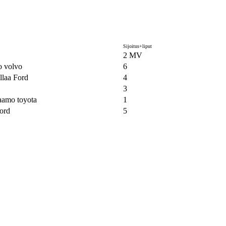
Sijoitus+liput
2 MV
 volvo
6
llaa Ford
4
3
aamo toyota
1
ord
5