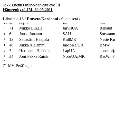
Jokkis.netin Online-palvelut evo III
Hämeenkyrö JM, 29.05.2011
Lähtö n:o 16 /
Etuveto/Kardaani
/ Sijoituserä /
Rata
Nro
Kuljettaja
Seura
Auto
71
Mikko Liikala
JärvisUA
Renault
1
6
Juuso Innanmaa
SAU
Sorvaamo
2
13
Sebastian Haapala
KullMK
Neste Ku
3
48
Jukka Alalammi
JaMoKe/UA
BMW
4
3
Hermanni Heikkilä
LapUA
konekorj
5
34
Joni-Pekka Rajala
NoorUA/MK
RasWil F
6
7
71 MV-Peräänajo,