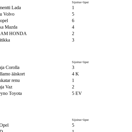
Sijoitus+liput
entti Lada
1
u Volvo
5
 opel
6
kka Mazda
4
TEAM HONDA
2
itikka
3
Sijoitus+liput
aja Corolla
3
llamo ääskort
4 K
skatar renu
1
aja Vaz
2
Dyno Toyota
5 EV
Sijoitus+liput
Opel
5
D
1