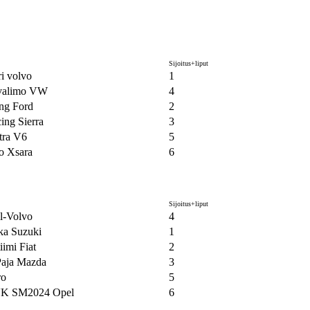
Sijoitus+liput
i volvo
1
ivalimo VW
4
ng Ford
2
ing Sierra
3
tra V6
5
o Xsara
6
Sijoitus+liput
ll-Volvo
4
ka Suzuki
1
imi Fiat
2
Paja Mazda
3
ro
5
K SM2024 Opel
6