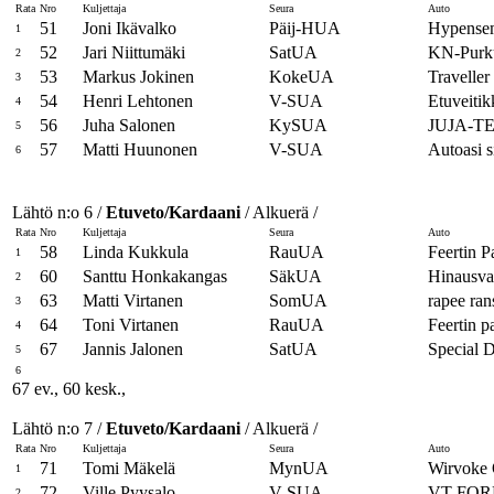
Rata
Nro
Kuljettaja
Seura
Auto
51
Joni Ikävalko
Päij-HUA
Hypensem
1
52
Jari Niittumäki
SatUA
KN-Purk
2
53
Markus Jokinen
KokeUA
Traveller
3
54
Henri Lehtonen
V-SUA
Etuveiti
4
56
Juha Salonen
KySUA
JUJA-
5
57
Matti Huunonen
V-SUA
Autoasi s
6
Lähtö n:o 6 /
Etuveto/Kardaani
/ Alkuerä /
Rata
Nro
Kuljettaja
Seura
Auto
58
Linda Kukkula
RauUA
Feertin P
1
60
Santtu Honkakangas
SäkUA
Hinausva
2
63
Matti Virtanen
SomUA
rapee ran
3
64
Toni Virtanen
RauUA
Feertin p
4
67
Jannis Jalonen
SatUA
Special 
5
6
67 ev., 60 kesk.,
Lähtö n:o 7 /
Etuveto/Kardaani
/ Alkuerä /
Rata
Nro
Kuljettaja
Seura
Auto
71
Tomi Mäkelä
MynUA
Wirvoke 
1
72
Ville Pyysalo
V-SUA
VT FOR
2