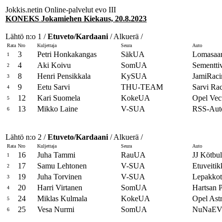
Jokkis.netin Online-palvelut evo III
KONEKS Jokamiehen Kiekaus, 20.8.2023
Lähtö n:o 1 /
Etuveto/Kardaani
/ Alkuerä /
Rata
Nro
Kuljettaja
Seura
Auto
3
Petri Honkakangas
SäkUA
Lomasaar
1
4
Aki Koivu
SomUA
Sementt
2
8
Henri Pensikkala
KySUA
JamiRaci
3
9
Eetu Sarvi
THU-TEAM
Sarvi Rac
4
12
Kari Suomela
KokeUA
Opel Vec
5
13
Mikko Laine
V-SUA
RSS-Aut
6
Lähtö n:o 2 /
Etuveto/Kardaani
/ Alkuerä /
Rata
Nro
Kuljettaja
Seura
Auto
16
Juha Tammi
RauUA
JJ Kötbu
1
17
Samu Lehtonen
V-SUA
Etuveitik
2
19
Juha Torvinen
V-SUA
Lepakkoti
3
20
Harri Virtanen
SomUA
Hartsan 
4
24
Miklas Kulmala
KokeUA
Opel Ast
5
25
Vesa Nurmi
SomUA
NuNaEV
6