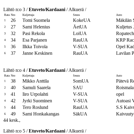
Lähtö n:o 3 /
Etuveto/Kardaani
/ Alkuerä /
Rata
Nro
Kuljettaja
Seura
Auto
26
Tomi Suomela
KokeUA
Mäkilän 
1
27
Sami Helenius
ÄetUA
Kuljetus
2
32
Pasi Rekola
LoiUA
Ropatech
3
34
Esa Parjanen
RauUA
KRP Rac
4
36
Ilkka Toivola
V-SUA
Opel Kad
5
37
Janne Keskinen
RauUA
Lavilan 
6
Lähtö n:o 4 /
Etuveto/Kardaani
/ Alkuerä /
Rata
Nro
Kuljettaja
Seura
Auto
38
Mikko Anttila
SomUA
Pätevä R
1
40
Samuli Saarela
SAU
Roismala
2
41
Iiro Urpolahti
V-SUA
opel
3
42
Jyrki Suominen
V-SUA
Autoasi 
4
44
Tero Roslund
RauUA
S.S Kaiv
5
49
Sami Honkakangas
SäkUA
Kaivuuty
6
44 kesk.,
Lähtö n:o 5 /
Etuveto/Kardaani
/ Alkuerä /