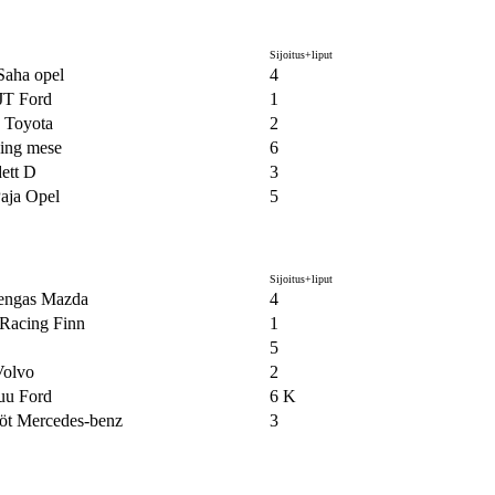
Sijoitus+liput
Saha opel
4
 JT Ford
1
 Toyota
2
ing mese
6
ett D
3
Paja Opel
5
Sijoitus+liput
engas Mazda
4
Racing Finn
1
5
Volvo
2
uu Ford
6 K
öt Mercedes-benz
3