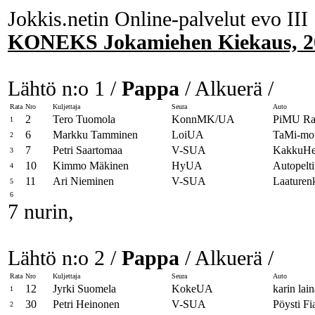
Jokkis.netin Online-palvelut evo III
KONEKS Jokamiehen Kiekaus, 20
Lähtö n:o 1 /
Pappa
/ Alkuerä /
Rata
Nro
Kuljettaja
Seura
Auto
2
Tero Tuomola
KonnMK/UA
PiMU Ra
1
6
Markku Tamminen
LoiUA
TaMi-mot
2
7
Petri Saartomaa
V-SUA
KakkuHei
3
10
Kimmo Mäkinen
HyUA
Autopelti
4
11
Ari Nieminen
V-SUA
Laaturen
5
6
7 nurin,
Lähtö n:o 2 /
Pappa
/ Alkuerä /
Rata
Nro
Kuljettaja
Seura
Auto
12
Jyrki Suomela
KokeUA
karin lai
1
30
Petri Heinonen
V-SUA
Pöysti Fi
2