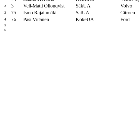
3
Veli-Matti Ollonqvist
SäkUA
Volvo
2
75
Ismo Rajainmäki
SatUA
Citroen
3
76
Pasi Viitanen
KokeUA
Ford
4
5
6