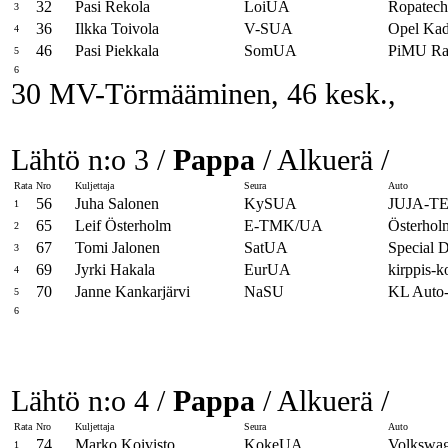
32
Pasi Rekola
LoiUA
Ropatech
3
36
Ilkka Toivola
V-SUA
Opel Kad
4
46
Pasi Piekkala
SomUA
PiMU Rac
5
6
30 MV-Törmääminen, 46 kesk.,
Lähtö n:o 3 /
Pappa
/ Alkuerä /
Rata
Nro
Kuljettaja
Seura
Auto
56
Juha Salonen
KySUA
JUJA-
1
65
Leif Österholm
E-TMK/UA
Österholm
2
67
Tomi Jalonen
SatUA
Special 
3
69
Jyrki Hakala
EurUA
kirppis-k
4
70
Janne Kankarjärvi
NaSU
KL Auto
5
6
Lähtö n:o 4 /
Pappa
/ Alkuerä /
Rata
Nro
Kuljettaja
Seura
Auto
74
Marko Koivisto
KokeUA
Volkswa
1