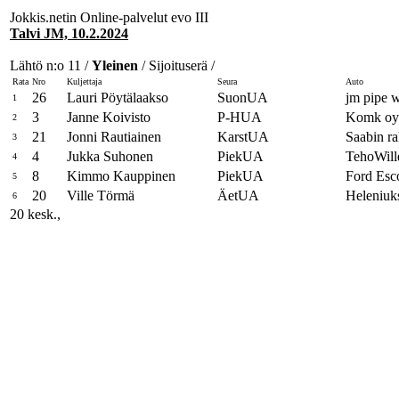
Jokkis.netin Online-palvelut evo III
Talvi JM, 10.2.2024
Lähtö n:o 11 /
Yleinen
/ Sijoituserä /
Rata
Nro
Kuljettaja
Seura
Auto
26
Lauri Pöytälaakso
SuonUA
jm pipe 
1
3
Janne Koivisto
P-HUA
Komk oy 
2
21
Jonni Rautiainen
KarstUA
Saabin r
3
4
Jukka Suhonen
PiekUA
TehoWil
4
8
Kimmo Kauppinen
PiekUA
Ford Esc
5
20
Ville Törmä
ÄetUA
Heleniuk
6
20 kesk.,