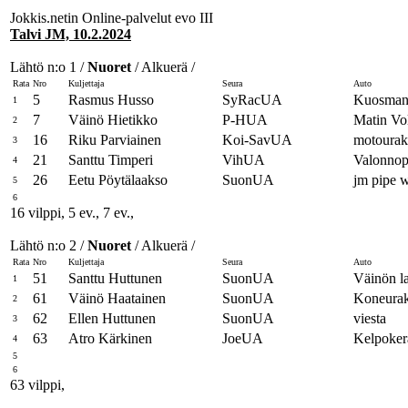
Jokkis.netin Online-palvelut evo III
Talvi JM, 10.2.2024
Lähtö n:o 1 /
Nuoret
/ Alkuerä /
Rata
Nro
Kuljettaja
Seura
Auto
5
Rasmus Husso
SyRacUA
Kuosmane
1
7
Väinö Hietikko
P-HUA
Matin Vo
2
16
Riku Parviainen
Koi-SavUA
motourako
3
21
Santtu Timperi
VihUA
Valonno
4
26
Eetu Pöytälaakso
SuonUA
jm pipe 
5
6
16 vilppi, 5 ev., 7 ev.,
Lähtö n:o 2 /
Nuoret
/ Alkuerä /
Rata
Nro
Kuljettaja
Seura
Auto
51
Santtu Huttunen
SuonUA
Väinön la
1
61
Väinö Haatainen
SuonUA
Koneurak
2
62
Ellen Huttunen
SuonUA
viesta
3
63
Atro Kärkinen
JoeUA
Kelpoker
4
5
6
63 vilppi,