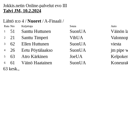
Jokkis.netin Online-palvelut evo III
Talvi JM, 10.2.2024
Lähtö n:o 4 /
Nuoret
/ A-Finaali /
Rata
Nro
Kuljettaja
Seura
Auto
51
Santtu Huttunen
SuonUA
Väinön la
1
21
Santtu Timperi
VihUA
Valonno
2
62
Ellen Huttunen
SuonUA
viesta
3
26
Eetu Pöytälaakso
SuonUA
jm pipe 
4
63
Atro Kärkinen
JoeUA
Kelpoker
5
61
Väinö Haatainen
SuonUA
Koneurak
6
63 kesk.,