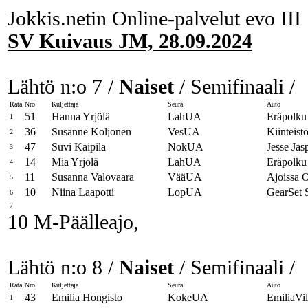
Jokkis.netin Online-palvelut evo III
SV Kuivaus JM, 28.09.2024
Lähtö n:o 7 /
Naiset
/ Semifinaali /
Rata
Nro
Kuljettaja
Seura
Auto
51
Hanna Yrjölä
LahUA
Eräpolku
1
36
Susanne Koljonen
VesUA
Kiinteist
2
47
Suvi Kaipila
NokUA
Jesse Ja
3
14
Mia Yrjölä
LahUA
Eräpolku
4
11
Susanna Valovaara
VääUA
Ajoissa 
5
10
Niina Laapotti
LopUA
GearSet 
6
7
10 M-Päälleajo,
Lähtö n:o 8 /
Naiset
/ Semifinaali /
Rata
Nro
Kuljettaja
Seura
Auto
43
Emilia Hongisto
KokeUA
EmiliaVi
1