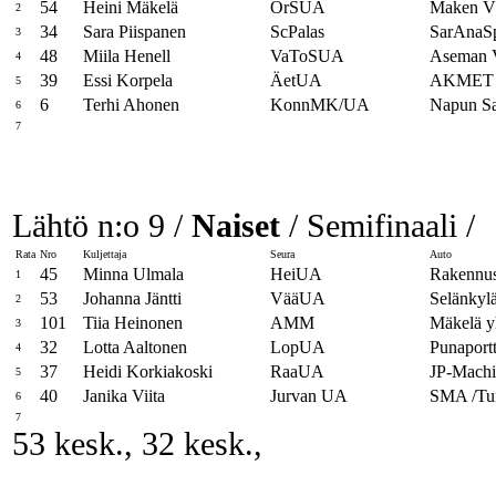
54
Heini Mäkelä
OrSUA
Maken 
2
34
Sara Piispanen
ScPalas
SarAnaS
3
48
Miila Henell
VaToSUA
Aseman
4
39
Essi Korpela
ÄetUA
AKMET 
5
6
Terhi Ahonen
KonnMK/UA
Napun S
6
7
Lähtö n:o 9 /
Naiset
/ Semifinaali /
Rata
Nro
Kuljettaja
Seura
Auto
45
Minna Ulmala
HeiUA
Rakennust
1
53
Johanna Jäntti
VääUA
Selänkyl
2
101
Tiia Heinonen
AMM
Mäkelä y
3
32
Lotta Aaltonen
LopUA
Punaport
4
37
Heidi Korkiakoski
RaaUA
JP-Machi
5
40
Janika Viita
Jurvan UA
SMA /Tun
6
7
53 kesk., 32 kesk.,