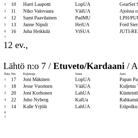
10
Harri Laapotti
LopUA
GearSet 
2
11
Niko Valovaara
VääUA
Ajoissa o
3
12
Sami Paavilainen
PadMU
LPH/P
4
13
Janne Nipuli
HeiUA
Ford Sier
5
16
Juha Heikkilä
ViSUA
JUTI-R
6
7
12 ev.,
Lähtö n:o 7 /
Etuveto/Kardaani
/ A
Rata
Nro
Kuljettaja
Seura
Auto
17
Joni Mäkinen
LopUA
Papan Pa
1
18
Jesse Vuorinen
VääUA
Kuljetu
2
20
Joni Korhonen
LahUA
Kiinteist
3
22
Juho Nyberg
KalUa
Rahkamäk
4
14
Kalle Yrjölä
LahUA
Eräpolku
5
6
7