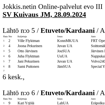
Jokkis.netin Online-palvelut evo III
SV Kuivaus JM, 28.09.2024
Lähtö n:o 5 /
Etuveto/Kardaani
/ A
Rata
Nro
Kuljettaja
Seura
Auto
2
Ville Flyktman
KonnMK/UA
FRT Ope
1
4
Joona Pekurinen
Juvan UA
Soittom
2
5
Otto Järvinen
JouSUA
Järvinen
3
6
Juha Flyktman
UuUA
Nappukal
4
7
Jani Pekurinen
Juvan UA
Volvo24
5
8
Sami Puttonen
JämSUA
Special Y
6
7
6 kesk.,
Lähtö n:o 6 /
Etuveto/Kardaani
/ A
Rata
Nro
Kuljettaja
Seura
Auto
9
Kari Yrjölä
LahUA
Eräpolku
1