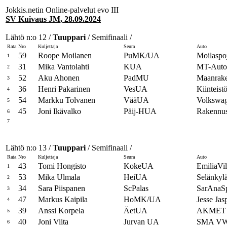
Jokkis.netin Online-palvelut evo III
SV Kuivaus JM, 28.09.2024
Lähtö n:o 12 /
Tuuppari
/ Semifinaali /
Rata
Nro
Kuljettaja
Seura
Auto
59
Roope Moilanen
PuMK/UA
Moilaspoj
1
31
Mika Vantolahti
KUA
MT-Autoh
2
52
Aku Ahonen
PadMU
Maanrake
3
36
Henri Pakarinen
VesUA
Kiinteist
4
54
Markku Tolvanen
VääUA
Volkswa
5
45
Joni Ikävalko
Päij-HUA
Rakennust
6
7
Lähtö n:o 13 /
Tuuppari
/ Semifinaali /
Rata
Nro
Kuljettaja
Seura
Auto
43
Tomi Hongisto
KokeUA
EmiliaVi
1
53
Mika Ulmala
HeiUA
Selänkyl
2
34
Sara Piispanen
ScPalas
SarAnaS
3
47
Markus Kaipila
HoMK/UA
Jesse Ja
4
39
Anssi Korpela
ÄetUA
AKMET 
5
40
Joni Viita
Jurvan UA
SMA V
6