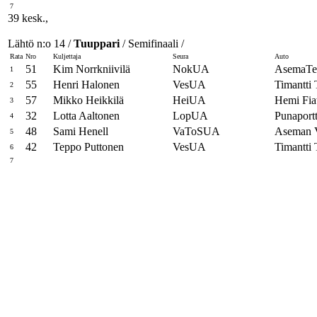
7
39 kesk.,
Lähtö n:o 14 /
Tuuppari
/ Semifinaali /
Rata
Nro
Kuljettaja
Seura
Auto
51
Kim Norrkniivilä
NokUA
AsemaT
1
55
Henri Halonen
VesUA
Timantti
2
57
Mikko Heikkilä
HeiUA
Hemi Fia
3
32
Lotta Aaltonen
LopUA
Punaport
4
48
Sami Henell
VaToSUA
Aseman
5
42
Teppo Puttonen
VesUA
Timantti 
6
7