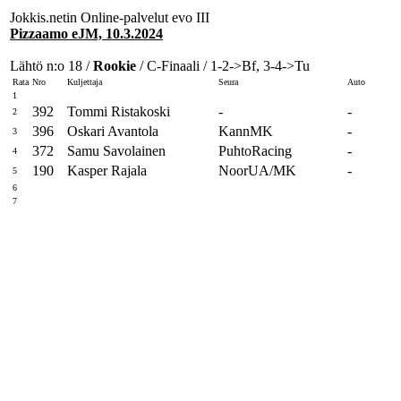
Jokkis.netin Online-palvelut evo III
Pizzaamo eJM, 10.3.2024
Lähtö n:o 18 /
Rookie
/ C-Finaali / 1-2->Bf, 3-4->Tu
Rata
Nro
Kuljettaja
Seura
Auto
1
392
Tommi Ristakoski
-
-
2
396
Oskari Avantola
KannMK
-
3
372
Samu Savolainen
PuhtoRacing
-
4
190
Kasper Rajala
NoorUA/MK
-
5
6
7