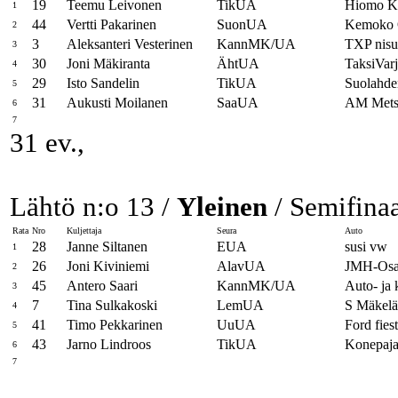
19
Teemu Leivonen
TikUA
Hiomo K
1
44
Vertti Pakarinen
SuonUA
Kemoko
2
3
Aleksanteri Vesterinen
KannMK/UA
TXP nisu
3
30
Joni Mäkiranta
ÄhtUA
TaksiVar
4
29
Isto Sandelin
TikUA
Suolahde
5
31
Aukusti Moilanen
SaaUA
AM Mets
6
7
31 ev.,
Lähtö n:o 13 /
Yleinen
/ Semifinaa
Rata
Nro
Kuljettaja
Seura
Auto
28
Janne Siltanen
EUA
susi vw
1
26
Joni Kiviniemi
AlavUA
JMH-Osat
2
45
Antero Saari
KannMK/UA
Auto- ja
3
7
Tina Sulkakoski
LemUA
S Mäkelä
4
41
Timo Pekkarinen
UuUA
Ford fies
5
43
Jarno Lindroos
TikUA
Konepaj
6
7