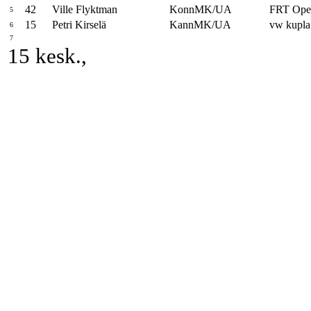
42
Ville Flyktman
KonnMK/UA
FRT Ope
5
15
Petri Kirselä
KannMK/UA
vw kupla
6
7
15 kesk.,