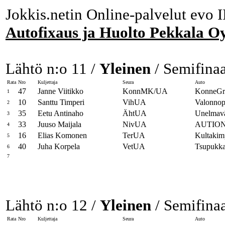
Jokkis.netin Online-palvelut evo I
Autofixaus ja Huolto Pekkala O
Lähtö n:o 11 /
Yleinen
/ Semifinaa
Rata
Nro
Kuljettaja
Seura
Auto
47
Janne Viitikko
KonnMK/UA
KonneGro
1
10
Santtu Timperi
VihUA
Valonnop
2
35
Eetu Antinaho
ÄhtUA
Unelmav
3
33
Juuso Maijala
NivUA
AUTIO
4
16
Elias Komonen
TerUA
Kultakim
5
40
Juha Korpela
VetUA
Tsupukka
6
7
Lähtö n:o 12 /
Yleinen
/ Semifinaa
Rata
Nro
Kuljettaja
Seura
Auto