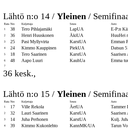
Lähtö n:o 14 /
Yleinen
/ Semifinaa
Rata
Nro
Kuljettaja
Seura
Auto
38
Tero Pihlajamäki
LapUA
E-P:n Kär
1
36
Henri Huuskonen
ÄkiUA
HuuHei r
2
25
Pasi Myllyvirta
KarstUA
Emman 
3
24
Kimmo Kauppinen
PiekUA
Datsun 5
4
18
Tero Saarinen
KarstUA
Saarisen 
5
48
Aapo Luuri
KauhUa
Emma tu
6
7
36 kesk.,
Lähtö n:o 15 /
Yleinen
/ Semifinaa
Rata
Nro
Kuljettaja
Seura
Auto
17
Ville Rekola
ÄetUA
Tammer D
1
32
Lauri Saarinen
KarstUA
Saarisen 
2
14
Juha Perhonen
KarstUA
Kulj. Juh
3
39
Kimmo Kukonlehto
KannMK/UA
Tarun Vo
4