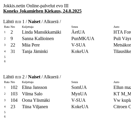
Jokkis.netin Online-palvelut evo III
Koneks Jokamiehen Kiekaus, 24.8.2025
Lähtö n:o 1 /
Naiset
/ Alkuerä /
Rata
Nro
Kuljettaja
Seura
Auto
2
Linda Mansikkamäki
ÄetUA
HTA For
1
9
Sanna Kallioinen
PunMK/UA
Puli Väy
2
22
Miia Pere
V-SUA
Metsäkone
3
31
Tanja Jäminki
KokeUA
Tilausli
4
5
6
Lähtö n:o 2 /
Naiset
/ Alkuerä /
Rata
Nro
Kuljettaja
Seura
Auto
102
Elina Jansson
SomUA
Ellun ma
1
103
Vilma Salo
MynUA
KT M_M
2
104
Oona Ylismäki
V-SUA
Vw kupl
3
23
Tiina Viljanen
KokeUA
Citroen 
4
5
6