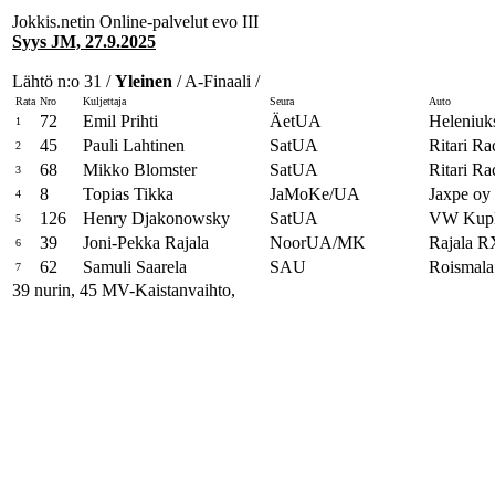
Jokkis.netin Online-palvelut evo III
Syys JM, 27.9.2025
Lähtö n:o 31 /
Yleinen
/ A-Finaali /
Rata
Nro
Kuljettaja
Seura
Auto
72
Emil Prihti
ÄetUA
Heleniuks
1
45
Pauli Lahtinen
SatUA
Ritari Ra
2
68
Mikko Blomster
SatUA
Ritari Ra
3
8
Topias Tikka
JaMoKe/UA
Jaxpe oy 
4
126
Henry Djakonowsky
SatUA
VW Kup
5
39
Joni-Pekka Rajala
NoorUA/MK
Rajala R
6
62
Samuli Saarela
SAU
Roismala
7
39 nurin, 45 MV-Kaistanvaihto,