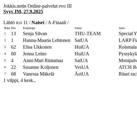
Jokkis.netin Online-palvelut evo III
Syys JM, 27.9.2025
Lähtö n:o 11 /
Naiset
/ A-Finaali /
Rata
Nro
Kuljettaja
Seura
Auto
13
Senja Silvan
THU-TEAM
Special Y
1
1
Hanna-Maaria Lehtonen
SatUA
LARP Fi
2
62
Elisa Ukkonen
HuiUA
Roismala 
3
60
Jenna Leino
HuiUA
Pyssykyl
4
4
Anni-Mari Rintamaa
SatUA
Monipalv
5
22
Susanne Koljonen
VesUA
ATCH Re
6
68
Vanessa Mäkelä
ÄetUA
Ritari rac
7
1 vilppi, 4 kesk.,