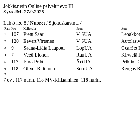
Jokkis.netin Online-palvelut evo III
Syys JM, 27.9.2025
Lähtö n:o 8 /
Nuoret
/ Sijoituskarsinta /
Rata
Nro
Kuljettaja
Seura
Auto
107
Pietu Saari
V-SUA
Lepakkoti
1
120
Eevert Virtanen
V-SUA
Autolasiv
2
9
Saana-Lidia Laapotti
LopUA
GearSet
3
7
Veeti Elonen
RauUA
Kirwelä 
4
117
Eino Prihti
ÄetUA
Prihtin Ta
5
118
Oliver Raittinen
SomUA
Rengas R
6
7
7 ev., 117 nurin, 118 MV-Kiilaaminen, 118 nurin,